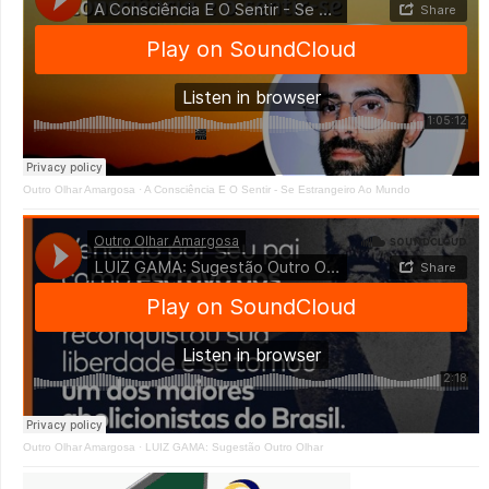
Outro Olhar Amargosa
·
A Consciência E O Sentir - Se Estrangeiro Ao Mundo
Outro Olhar Amargosa
·
LUIZ GAMA: Sugestão Outro Olhar