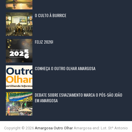
O CULTO À BURRICE
FELIZ 2026!
CONHEÇA O OUTRO OLHAR AMARGOSA
DEBATE SOBRE ESVAZIAMENTO MARCA O PÓS-SÃO JOÃO
EM AMARGOSA
Copyright ©
2026
Amargosa Outro Olhar
Amargosa end: Lot. Stº Antonio