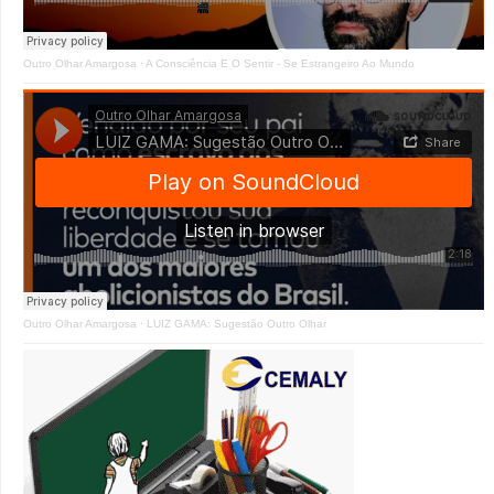
Outro Olhar Amargosa
·
A Consciência E O Sentir - Se Estrangeiro Ao Mundo
Outro Olhar Amargosa
·
LUIZ GAMA: Sugestão Outro Olhar