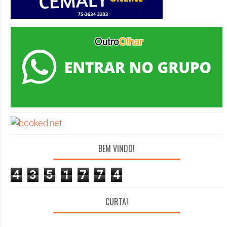
BEM VINDO!
4
3
5
1
7
7
4
CURTA!