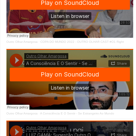
Outro Olhar Amargosa
·
COPA DO MUNDO 2022 - OUTRO OLHAR CAST #O1 Right
Outro Olhar Amargosa
·
A Consciência E O Sentir - Se Estrangeiro Ao Mundo