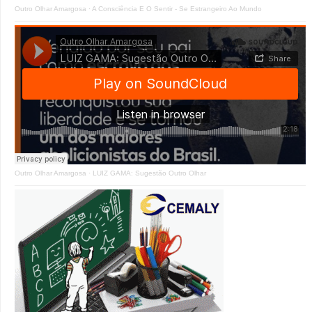
Outro Olhar Amargosa
·
A Consciência E O Sentir - Se Estrangeiro Ao Mundo
Outro Olhar Amargosa
·
LUIZ GAMA: Sugestão Outro Olhar