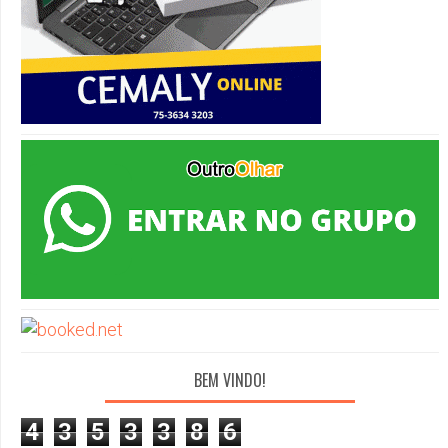
BEM VINDO!
4
3
5
3
3
8
6