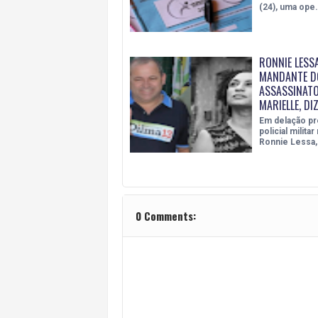
(24), uma ope
RONNIE LESS
MANDANTE D
ASSASSINATO
MARIELLE, DIZ
Em delação pr
policial milita
Ronnie Lessa,
0 Comments: