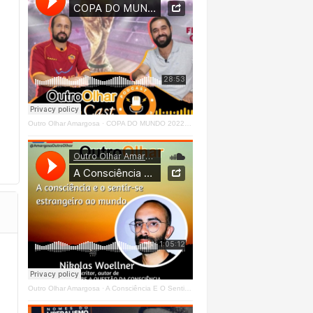
Outro Olhar Amargosa
·
COPA DO MUNDO 2022 - OUTRO OLHAR CAST #O1 Right
Outro Olhar Amargosa
·
A Consciência E O Sentir - Se Estrangeiro Ao Mundo