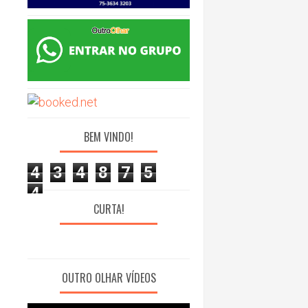
BEM VINDO!
4
3
4
8
7
5
4
CURTA!
OUTRO OLHAR VÍDEOS