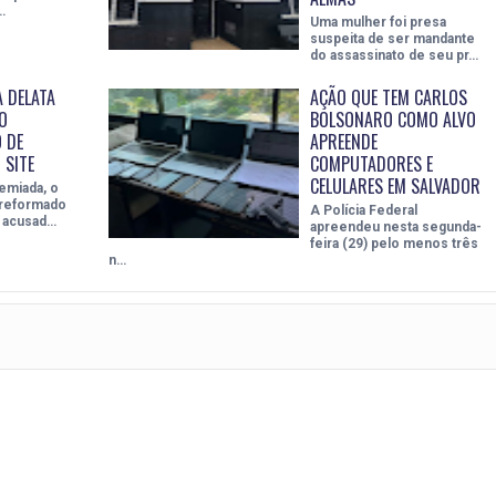
…
Uma mulher foi presa
suspeita de ser mandante
do assassinato de seu pr…
A DELATA
AÇÃO QUE TEM CARLOS
O
BOLSONARO COMO ALVO
 DE
APREENDE
 SITE
COMPUTADORES E
CELULARES EM SALVADOR
emiada, o
r reformado
A Polícia Federal
 acusad…
apreendeu nesta segunda-
feira (29) pelo menos três
n…