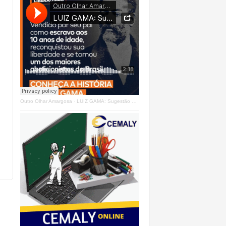
Outro Olhar Amargosa
·
LUIZ GAMA: Sugestão Outro Olhar