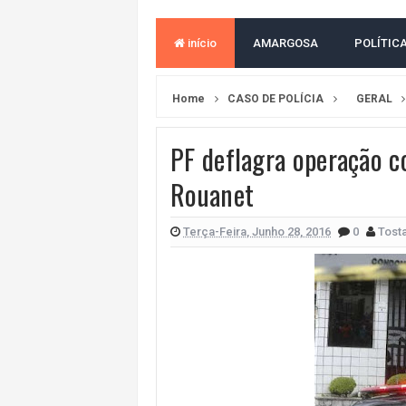
BAHIA TEM 23 CIDADES COM MAIS
início
AMARGOSA
POLÍTIC
VAN ESCOLAR CAI EM RIO, MAS 
LULA E FLÁVIO BOLSONARO EMPA
Home
CASO DE POLÍCIA
GERAL
BAHIA E CORINTHIANS EMPATAM
PF deflagra operação c
VITÓRIA PERDE PARA O REMO E S
Rouanet
VITÓRIA GOLEIA O ATHLETICO-PR 
BAHIA TEM PIOR DESEMPENHO D
Terça-Feira, Junho 28, 2016
0
Tost