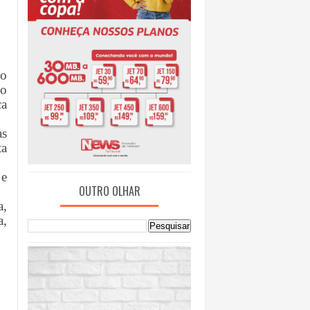
 o
io
ca
as
ta
 e
OUTRO OLHAR
a,
a,