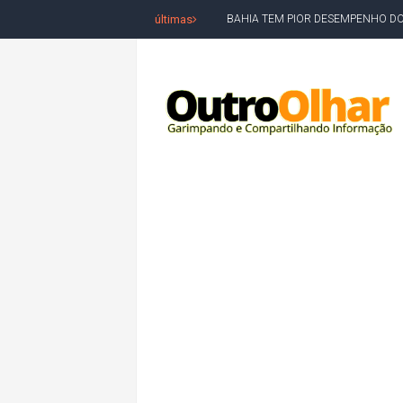
últimas
MILEI CHAMA LULA DE "LADRÃO E
ACM NETO LIDERA EM TODOS OS 
LEVARAM CELULARES: Prefeito e pres
CONVENÇÃO DO PT MARCA INÍCI
REDES SOCIAIS REFLETEM DISPU
AMARGOSA: CONFUSÃO EM ÓRGÃO 
OUTRO OLHAR SE SOLIDARIZA COM
CAMPEONATO DE 'GRAU' TERMIN
VÍTIMA DE HOMICÍDIO EM SALVA
5. DEUS, SENHOR DO TEMPO E DA 
JERÔNIMO LIDERA REJEIÇÃO NA B
ACM NETO ABRE VANTAGEM NUMÉ
MORADOR DENUNCIA OBSTÁCULOS