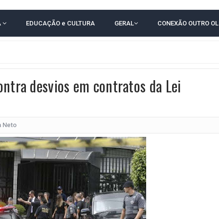
 ELEITORES DO QUE HABITANTES; MUNIZ FERREIRA ESTÁ ENTRE ELAS
A
EDUCAÇÃO e CULTURA
GERAL
CONEXÃO OUTRO O
TODAS AS CRIANÇAS RECEBEM ALTA E PASSAM BEM APÓS ACIDENTE EM VARZED
TAM TECNICAMENTE NO 2º TURNO, DIZ PESQUISA
 EM JOGO PEGADO NA ARENA FONTE NOVA
ontra desvios em contratos da Lei
E COMPLICA NA TABELA DO BRASILEIRÃO
POR 4 A 0 NO BARRADÃO E AVANÇA ÀS QUARTAS DE FINAL DA COPA DO BRASIL
O NORDESTE NO ENSINO MÉDIO E LANTERNA NACIONAL NO ENSINO FUNDAME
a Neto