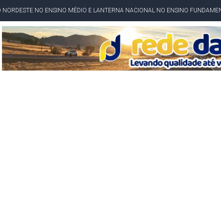
 CORRUPTO" E ELEVA TENSÃO DIPLOMÁTICA ENTRE BRASIL E ARGENTINA
CENÁRIOS DA NOVA PESQUISA PARANÁ PARA O GOVERNO DA BAHIA
idente de Câmara são furtados em convenção do PT na Bahia
O DA CAMPANHA DE JERÔNIMO COM DISCURSO MODERADO DE LULA
TA PELO GOVERNO DA BAHIA COM VANTAGEM PARA ACM NETO EM ENQUETES
PÚBLICO TERMINA COM MULHER DETIDA COM FACA TIPO PEIXEIRA
 A PRÓ LYGIA E FAMILIARES PELO FALECIMENTO DO SR. CORI
A COM HOMEM MORTO A TIROS EM SALVADOR
DOR, LORAN PRAZERES FOI MORADOR DE AMARGOSA E ESTUDANTE DA UFRB
INFINITA MISERICÓRDIA
AHIA COM 40%; ACM NETO TEM 30%, DIZ PESQUISA
RICA SOBRE JERÔNIMO, MAS CENÁRIO SEGUE INDEFINIDO
 EM CALÇADAS E COBRA MAIS ACESSIBILIDADE EM AMARGOSA