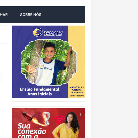
LHAR
SOBRE NÓS
O
NTAL