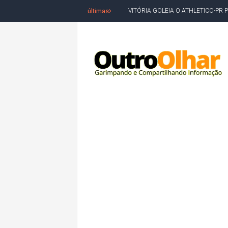
últimas
BAHIA TEM PIOR DESEMPENHO D
MILEI CHAMA LULA DE "LADRÃO E
ACM NETO LIDERA EM TODOS OS 
LEVARAM CELULARES: Prefeito e pres
CONVENÇÃO DO PT MARCA INÍCI
REDES SOCIAIS REFLETEM DISPU
AMARGOSA: CONFUSÃO EM ÓRGÃO 
OUTRO OLHAR SE SOLIDARIZA COM
CAMPEONATO DE 'GRAU' TERMIN
VÍTIMA DE HOMICÍDIO EM SALVA
5. DEUS, SENHOR DO TEMPO E DA 
JERÔNIMO LIDERA REJEIÇÃO NA B
ACM NETO ABRE VANTAGEM NUMÉ