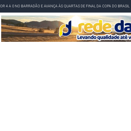
O NORDESTE NO ENSINO MÉDIO E LANTERNA NACIONAL NO ENSINO FUNDAME
 CORRUPTO" E ELEVA TENSÃO DIPLOMÁTICA ENTRE BRASIL E ARGENTINA
CENÁRIOS DA NOVA PESQUISA PARANÁ PARA O GOVERNO DA BAHIA
idente de Câmara são furtados em convenção do PT na Bahia
O DA CAMPANHA DE JERÔNIMO COM DISCURSO MODERADO DE LULA
TA PELO GOVERNO DA BAHIA COM VANTAGEM PARA ACM NETO EM ENQUETES
PÚBLICO TERMINA COM MULHER DETIDA COM FACA TIPO PEIXEIRA
 A PRÓ LYGIA E FAMILIARES PELO FALECIMENTO DO SR. CORI
A COM HOMEM MORTO A TIROS EM SALVADOR
DOR, LORAN PRAZERES FOI MORADOR DE AMARGOSA E ESTUDANTE DA UFRB
INFINITA MISERICÓRDIA
AHIA COM 40%; ACM NETO TEM 30%, DIZ PESQUISA
RICA SOBRE JERÔNIMO, MAS CENÁRIO SEGUE INDEFINIDO