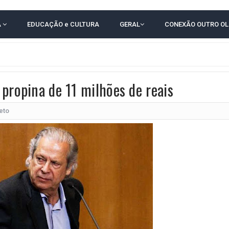
 EM CALÇADAS E COBRA MAIS ACESSIBILIDADE EM AMARGOSA
A
EDUCAÇÃO e CULTURA
GERAL
CONEXÃO OUTRO O
 ELEITORES DO QUE HABITANTES; MUNIZ FERREIRA ESTÁ ENTRE ELAS
TODAS AS CRIANÇAS RECEBEM ALTA E PASSAM BEM APÓS ACIDENTE EM VARZED
TAM TECNICAMENTE NO 2º TURNO, DIZ PESQUISA
propina de 11 milhões de reais
 EM JOGO PEGADO NA ARENA FONTE NOVA
ÇA ELEITORAL REALIZA SIMULAÇÃO DE VOTAÇÃO
eto
POR 4 A 0 NO BARRADÃO E AVANÇA ÀS QUARTAS DE FINAL DA COPA DO BRASIL