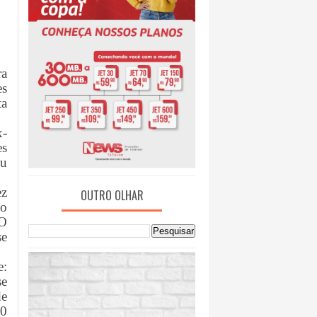
ra
es
ta
x-
es
éu
ez
OUTRO OLHAR
ão
 O
se
e:
se
de
20