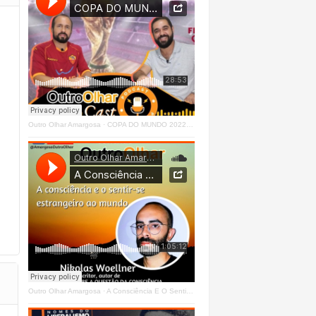
Outro Olhar Amargosa
·
COPA DO MUNDO 2022 - OUTRO OLHAR CAST #O1 Right
Outro Olhar Amargosa
·
A Consciência E O Sentir - Se Estrangeiro Ao Mundo