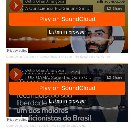
Outro Olhar Amargosa
·
A Consciência E O Sentir - Se Estrangeiro Ao Mundo
Outro Olhar Amargosa
·
LUIZ GAMA: Sugestão Outro Olhar