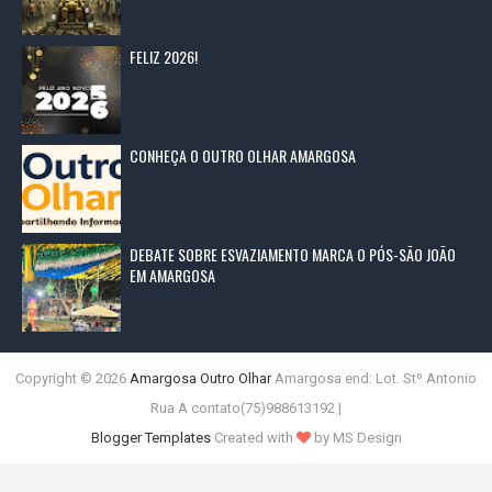
FELIZ 2026!
CONHEÇA O OUTRO OLHAR AMARGOSA
DEBATE SOBRE ESVAZIAMENTO MARCA O PÓS-SÃO JOÃO
EM AMARGOSA
Copyright ©
2026
Amargosa Outro Olhar
Amargosa end: Lot. Stº Antonio
Rua A contato(75)988613192 |
Blogger Templates
Created with
by MS Design