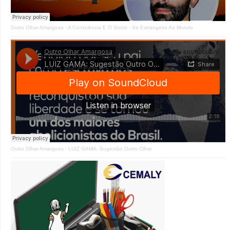
Outro Olhar Amargosa
·
A Consciência E O Sentir - Se Estrangeiro Ao Mundo
Outro Olhar Amargosa
·
LUIZ GAMA: Sugestão Outro Olhar