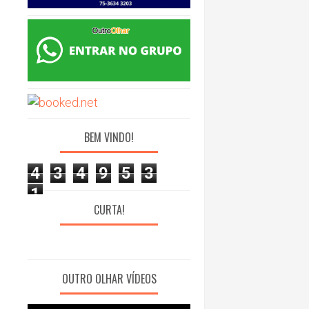
BEM VINDO!
4
3
4
9
5
3
1
CURTA!
OUTRO OLHAR VÍDEOS