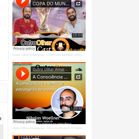
Outro Olhar Amargosa
·
COPA DO MUNDO 2022 - OUTRO OLHAR CAST #O1 Right
3
Outro Olhar Amargosa
·
A Consciência E O Sentir - Se Estrangeiro Ao Mundo