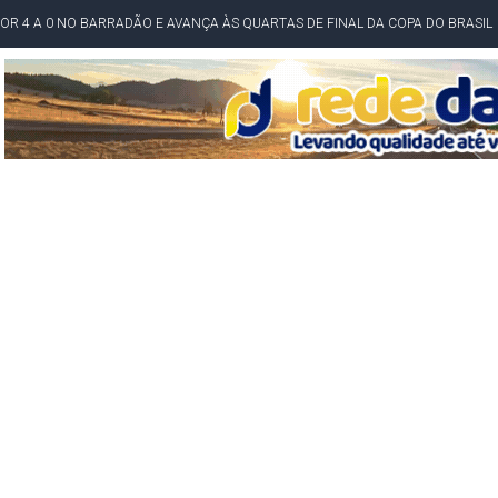
POR 4 A 0 NO BARRADÃO E AVANÇA ÀS QUARTAS DE FINAL DA COPA DO BRASIL
O NORDESTE NO ENSINO MÉDIO E LANTERNA NACIONAL NO ENSINO FUNDAME
 CORRUPTO" E ELEVA TENSÃO DIPLOMÁTICA ENTRE BRASIL E ARGENTINA
CENÁRIOS DA NOVA PESQUISA PARANÁ PARA O GOVERNO DA BAHIA
idente de Câmara são furtados em convenção do PT na Bahia
O DA CAMPANHA DE JERÔNIMO COM DISCURSO MODERADO DE LULA
TA PELO GOVERNO DA BAHIA COM VANTAGEM PARA ACM NETO EM ENQUETES
PÚBLICO TERMINA COM MULHER DETIDA COM FACA TIPO PEIXEIRA
 A PRÓ LYGIA E FAMILIARES PELO FALECIMENTO DO SR. CORI
A COM HOMEM MORTO A TIROS EM SALVADOR
DOR, LORAN PRAZERES FOI MORADOR DE AMARGOSA E ESTUDANTE DA UFRB
INFINITA MISERICÓRDIA
AHIA COM 40%; ACM NETO TEM 30%, DIZ PESQUISA