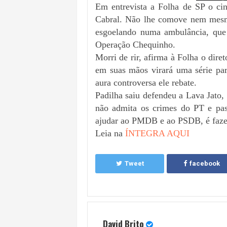
Em entrevista a Folha de SP o ci
Cabral. Não lhe comove nem mesm
esgoelando numa ambulância, que c
Operação Chequinho.
Morri de rir, afirma à 
Folha
 o dire
em suas mãos virará uma série par
aura controversa ele rebate.
Padilha saiu defendeu a Lava Jato, 
não admita os crimes do PT e pass
ajudar ao PMDB e ao PSDB, é fazer 
Leia na 
ÍNTEGRA AQUI
Tweet
facebook
David Brito