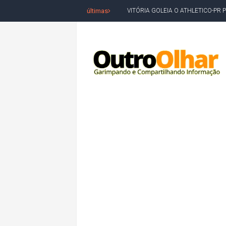
últimas
VITÓRIA GOLEIA O ATHLETICO-PR 
BAHIA TEM PIOR DESEMPENHO D
MILEI CHAMA LULA DE "LADRÃO E
ACM NETO LIDERA EM TODOS OS 
LEVARAM CELULARES: Prefeito e pres
CONVENÇÃO DO PT MARCA INÍCI
REDES SOCIAIS REFLETEM DISPU
AMARGOSA: CONFUSÃO EM ÓRGÃO 
OUTRO OLHAR SE SOLIDARIZA COM
CAMPEONATO DE 'GRAU' TERMIN
VÍTIMA DE HOMICÍDIO EM SALVA
5. DEUS, SENHOR DO TEMPO E DA 
JERÔNIMO LIDERA REJEIÇÃO NA B