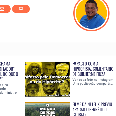
CHAMA
🎥PACTO COM A
DITADOR":
HIPOCRISIA, COMENTÁRIO
AL DO QUE O
DE GUILHERME FIUZA
A"
Ver essa foto no Instagram
Uma publicação compartil…
so na
pelo
do ministro
FILME DA NETFLIX PREVIU
APAGÃO CIBERNÉTICO
GLOBAL?