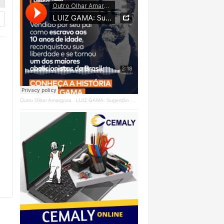
Outro Olhar Amargosa
·
LUIZ GAMA: Sugestão Outro Olhar