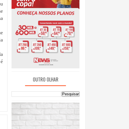
u 
e 
a 
e 
a 
a 
é 
OUTRO OLHAR