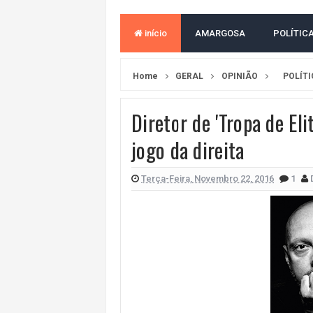
ACM NETO ABRE VANTAGEM NUMÉ
início
AMARGOSA
POLÍTIC
MORADOR DENUNCIA OBSTÁCULOS
BAHIA TEM 23 CIDADES COM MAIS
Home
GERAL
OPINIÃO
POLÍT
VAN ESCOLAR CAI EM RIO, MAS 
Diretor de 'Tropa de Eli
LULA E FLÁVIO BOLSONARO EMPA
jogo da direita
BAHIA E CORINTHIANS EMPATAM
NO CENTRO DE AMARGOSA, JUSTI
Terça-Feira, Novembro 22, 2016
1