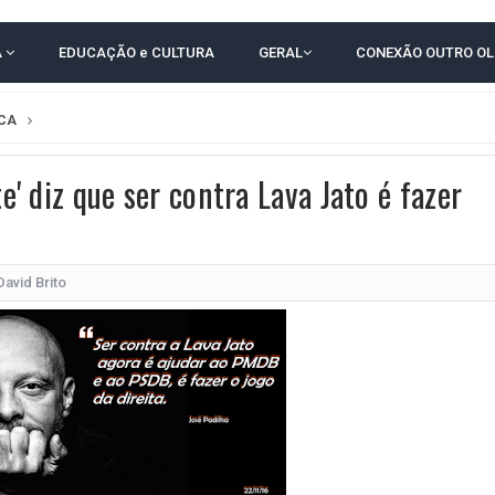
RICA SOBRE JERÔNIMO, MAS CENÁRIO SEGUE INDEFINIDO
A
EDUCAÇÃO e CULTURA
GERAL
CONEXÃO OUTRO O
 EM CALÇADAS E COBRA MAIS ACESSIBILIDADE EM AMARGOSA
 ELEITORES DO QUE HABITANTES; MUNIZ FERREIRA ESTÁ ENTRE ELAS
ICA
TODAS AS CRIANÇAS RECEBEM ALTA E PASSAM BEM APÓS ACIDENTE EM VARZED
te' diz que ser contra Lava Jato é fazer
TAM TECNICAMENTE NO 2º TURNO, DIZ PESQUISA
 EM JOGO PEGADO NA ARENA FONTE NOVA
ÇA ELEITORAL REALIZA SIMULAÇÃO DE VOTAÇÃO
David Brito