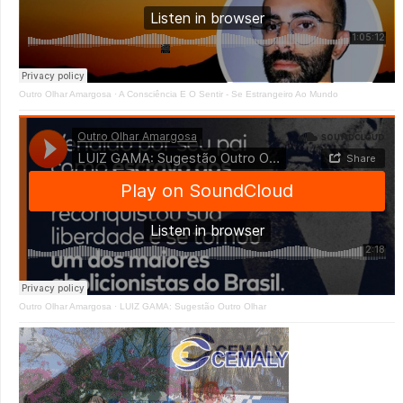
Outro Olhar Amargosa
·
A Consciência E O Sentir - Se Estrangeiro Ao Mundo
Outro Olhar Amargosa
·
LUIZ GAMA: Sugestão Outro Olhar