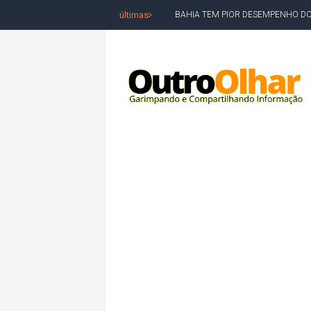
últimas
BAHIA TEM PIOR DESEMPENHO D
MILEI CHAMA LULA DE "LADRÃO E
ACM NETO LIDERA EM TODOS OS 
LEVARAM CELULARES: Prefeito e pres
CONVENÇÃO DO PT MARCA INÍCI
REDES SOCIAIS REFLETEM DISPU
AMARGOSA: CONFUSÃO EM ÓRGÃO 
OUTRO OLHAR SE SOLIDARIZA COM
CAMPEONATO DE 'GRAU' TERMIN
VÍTIMA DE HOMICÍDIO EM SALVA
5. DEUS, SENHOR DO TEMPO E DA 
JERÔNIMO LIDERA REJEIÇÃO NA B
ACM NETO ABRE VANTAGEM NUMÉ