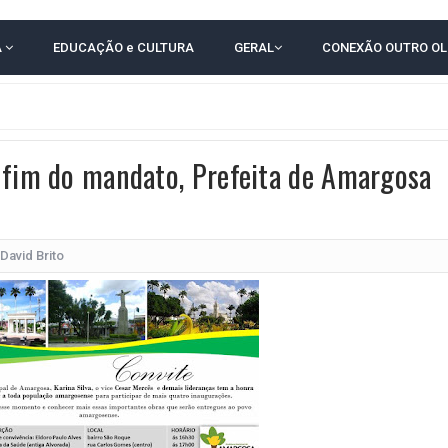
 EM CALÇADAS E COBRA MAIS ACESSIBILIDADE EM AMARGOSA
A
EDUCAÇÃO e CULTURA
GERAL
CONEXÃO OUTRO O
 ELEITORES DO QUE HABITANTES; MUNIZ FERREIRA ESTÁ ENTRE ELAS
TODAS AS CRIANÇAS RECEBEM ALTA E PASSAM BEM APÓS ACIDENTE EM VARZED
TAM TECNICAMENTE NO 2º TURNO, DIZ PESQUISA
 fim do mandato, Prefeita de Amargosa
 EM JOGO PEGADO NA ARENA FONTE NOVA
E COMPLICA NA TABELA DO BRASILEIRÃO
POR 4 A 0 NO BARRADÃO E AVANÇA ÀS QUARTAS DE FINAL DA COPA DO BRASIL
David Brito