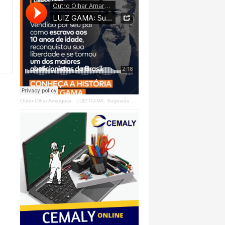
Outro Olhar Amargosa
·
LUIZ GAMA: Sugestão Outro Olhar