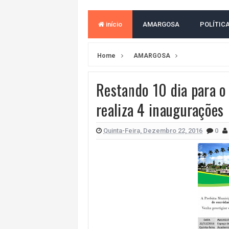
MORADOR DENUNCIA OBSTÁCULOS
início
AMARGOSA
POLÍTIC
BAHIA TEM 23 CIDADES COM MAIS
VAN ESCOLAR CAI EM RIO, MAS 
Home
AMARGOSA
LULA E FLÁVIO BOLSONARO EMPA
Restando 10 dia para o
BAHIA E CORINTHIANS EMPATAM
realiza 4 inaugurações
VITÓRIA PERDE PARA O REMO E S
VITÓRIA GOLEIA O ATHLETICO-PR 
Quinta-Feira, Dezembro 22, 2016
0