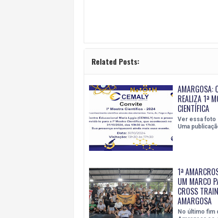
Related Posts:
AMARGOSA: 
REALIZA 1ª 
CIENTÍFICA
Ver essa foto
Uma publicaçã
1ª AMARCROS
UM MARCO P
CROSS TRAIN
AMARGOSA
No último fim