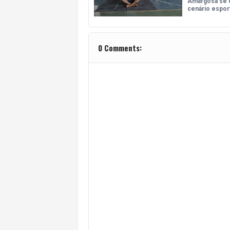
Amargosa se 
cenário espor
0 Comments: