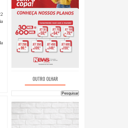
22
ia
da
OUTRO OLHAR