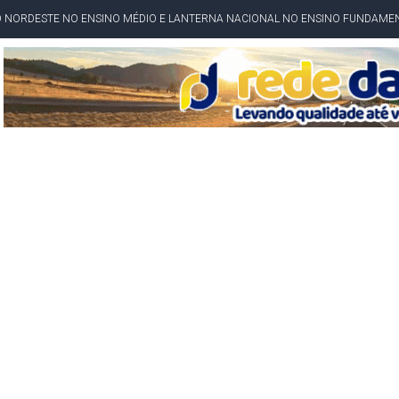
O NORDESTE NO ENSINO MÉDIO E LANTERNA NACIONAL NO ENSINO FUNDAME
 CORRUPTO" E ELEVA TENSÃO DIPLOMÁTICA ENTRE BRASIL E ARGENTINA
CENÁRIOS DA NOVA PESQUISA PARANÁ PARA O GOVERNO DA BAHIA
idente de Câmara são furtados em convenção do PT na Bahia
O DA CAMPANHA DE JERÔNIMO COM DISCURSO MODERADO DE LULA
TA PELO GOVERNO DA BAHIA COM VANTAGEM PARA ACM NETO EM ENQUETES
PÚBLICO TERMINA COM MULHER DETIDA COM FACA TIPO PEIXEIRA
 A PRÓ LYGIA E FAMILIARES PELO FALECIMENTO DO SR. CORI
A COM HOMEM MORTO A TIROS EM SALVADOR
DOR, LORAN PRAZERES FOI MORADOR DE AMARGOSA E ESTUDANTE DA UFRB
INFINITA MISERICÓRDIA
AHIA COM 40%; ACM NETO TEM 30%, DIZ PESQUISA
RICA SOBRE JERÔNIMO, MAS CENÁRIO SEGUE INDEFINIDO