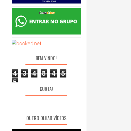
BEM VINDO!
4
3
4
8
4
5
5
CURTA!
OUTRO OLHAR VÍDEOS