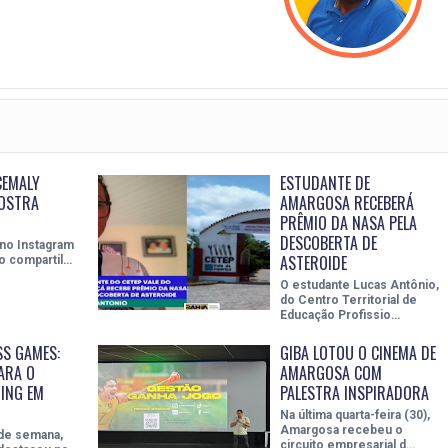
CEMALY
ESTUDANTE DE
MOSTRA
AMARGOSA RECEBERÁ
PRÊMIO DA NASA PELA
DESCOBERTA DE
 no Instagram
ASTEROIDE
o compartil…
O estudante Lucas Antônio,
do Centro Territorial de
Educação Profissio…
S GAMES:
GIBA LOTOU O CINEMA DE
ARA O
AMARGOSA COM
ING EM
PALESTRA INSPIRADORA
Na última quarta-feira (30),
Amargosa recebeu o
 de semana,
circuito empresarial d…