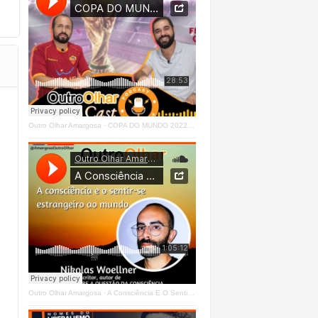
Outro Olhar Amargosa
·
COPA DO MUNDO 2022 - OUTRO OLHAR CAST #O1 Right
Outro Olhar Amargosa
·
A Consciência E O Sentir - Se Estrangeiro Ao Mundo