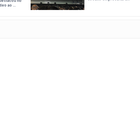
destacou no
tivo ao …