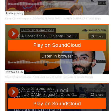
Outro Olhar Amargosa
·
COPA DO MUNDO 2022 - OUTRO OLHAR CAST #O1 Right
Outro Olhar Amargosa
·
A Consciência E O Sentir - Se Estrangeiro Ao Mundo