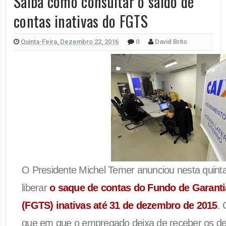
Saiba como consultar o saldo de
contas inativas do FGTS
Quinta-Feira, Dezembro 22, 2016
0
David Brito
O Presidente Michel Temer anunciou nesta quinta-
liberar
o saque de contas do Fundo de Garanti
(FGTS) inativas até 31 de dezembro de 2015
. 
que em que o empregado deixa de receber os de