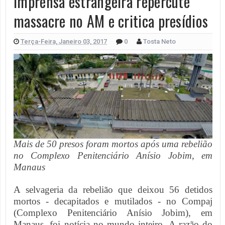
Imprensa estrangeira repercute
massacre no AM e critica presídios
Terça-Feira, Janeiro 03, 2017
0
Tosta Neto
Mais de 50 presos foram mortos após uma rebelião
no Complexo Penitenciário Anísio Jobim, em
Manaus
A selvageria da rebelião que deixou 56 detidos
mortos - decapitados e mutilados - no Compaj
(Complexo Penitenciário Anísio Jobim), em
Manaus, foi notícia no mundo inteiro. A razão do