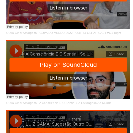
Outro Olhar Amargosa
·
COPA DO MUNDO 2022 - OUTRO OLHAR CAST #O1 Right
Outro Olhar Amargosa
·
A Consciência E O Sentir - Se Estrangeiro Ao Mundo