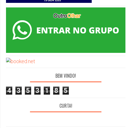
BEM VINDO!
4
3
5
3
1
8
5
CURTA!