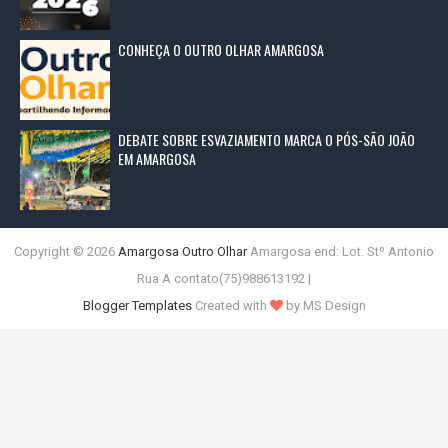
CONHEÇA O OUTRO OLHAR AMARGOSA
DEBATE SOBRE ESVAZIAMENTO MARCA O PÓS-SÃO JOÃO
EM AMARGOSA
Copyright ©
2026
Amargosa Outro Olhar
Amargosa end: Lot. Stº Antonio
Rua A contato(75)988613192 |
Blogger Templates
Created with
by MS Design