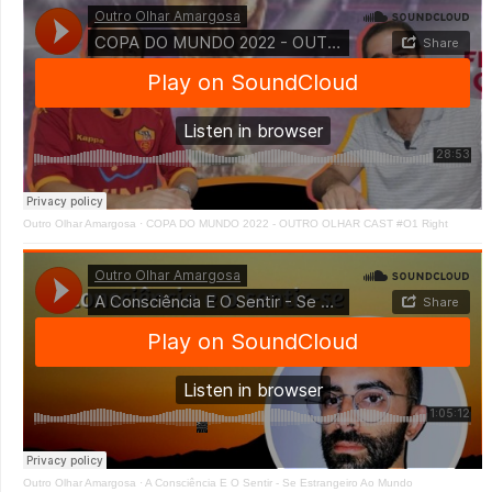
Outro Olhar Amargosa
·
COPA DO MUNDO 2022 - OUTRO OLHAR CAST #O1 Right
Outro Olhar Amargosa
·
A Consciência E O Sentir - Se Estrangeiro Ao Mundo