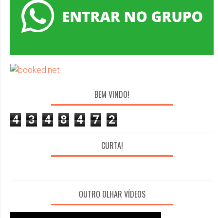
BEM VINDO!
4
3
4
8
4
7
2
CURTA!
OUTRO OLHAR VÍDEOS