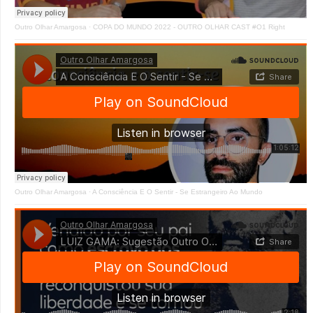
Outro Olhar Amargosa
·
COPA DO MUNDO 2022 - OUTRO OLHAR CAST #O1 Right
Outro Olhar Amargosa
·
A Consciência E O Sentir - Se Estrangeiro Ao Mundo