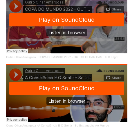
Outro Olhar Amargosa
·
COPA DO MUNDO 2022 - OUTRO OLHAR CAST #O1 Right
Outro Olhar Amargosa
·
A Consciência E O Sentir - Se Estrangeiro Ao Mundo