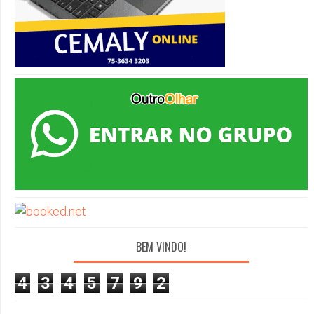
BEM VINDO!
4
3
4
5
7
9
2