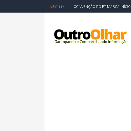
últimas
CONVENÇÃO DO PT MARCA INÍCI
REDES SOCIAIS REFLETEM DISPU
AMARGOSA: CONFUSÃO EM ÓRGÃO 
OUTRO OLHAR SE SOLIDARIZA COM
CAMPEONATO DE 'GRAU' TERMIN
VÍTIMA DE HOMICÍDIO EM SALVA
5. DEUS, SENHOR DO TEMPO E DA 
JERÔNIMO LIDERA REJEIÇÃO NA B
ACM NETO ABRE VANTAGEM NUMÉ
MORADOR DENUNCIA OBSTÁCULOS
BAHIA TEM 23 CIDADES COM MAIS
VAN ESCOLAR CAI EM RIO, MAS 
LULA E FLÁVIO BOLSONARO EMPA