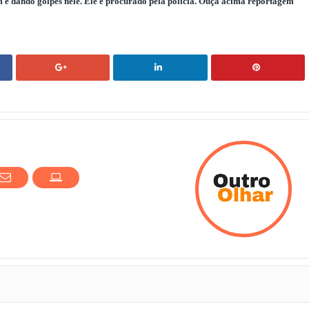
e dando golpes nele. Ele é procurado pela polícia. Ouça acima reportagem