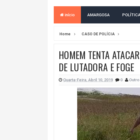
BAHIA E CORINTHIANS EMPATAM
início
AMARGOSA
POLÍTIC
VITÓRIA PERDE PARA O REMO E S
VITÓRIA GOLEIA O ATHLETICO-PR 
Home
CASO DE POLÍCIA
BAHIA TEM PIOR DESEMPENHO D
HOMEM TENTA ATACAR 
MILEI CHAMA LULA DE "LADRÃO E
DE LUTADORA E FOGE
ACM NETO LIDERA EM TODOS OS 
LEVARAM CELULARES: Prefeito e pres
Quarta-Feira, Abril 10, 2019
0
Outro