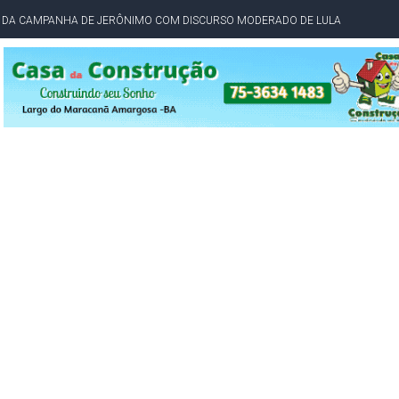
O DA CAMPANHA DE JERÔNIMO COM DISCURSO MODERADO DE LULA
TA PELO GOVERNO DA BAHIA COM VANTAGEM PARA ACM NETO EM ENQUETES
PÚBLICO TERMINA COM MULHER DETIDA COM FACA TIPO PEIXEIRA
 A PRÓ LYGIA E FAMILIARES PELO FALECIMENTO DO SR. CORI
A COM HOMEM MORTO A TIROS EM SALVADOR
DOR, LORAN PRAZERES FOI MORADOR DE AMARGOSA E ESTUDANTE DA UFRB
INFINITA MISERICÓRDIA
AHIA COM 40%; ACM NETO TEM 30%, DIZ PESQUISA
RICA SOBRE JERÔNIMO, MAS CENÁRIO SEGUE INDEFINIDO
 EM CALÇADAS E COBRA MAIS ACESSIBILIDADE EM AMARGOSA
 ELEITORES DO QUE HABITANTES; MUNIZ FERREIRA ESTÁ ENTRE ELAS
TODAS AS CRIANÇAS RECEBEM ALTA E PASSAM BEM APÓS ACIDENTE EM VARZED
TAM TECNICAMENTE NO 2º TURNO, DIZ PESQUISA