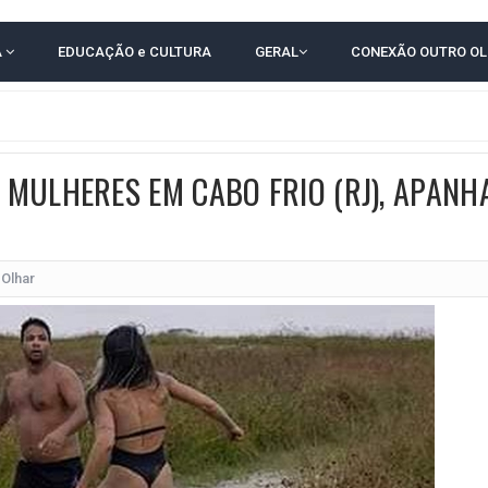
 EM JOGO PEGADO NA ARENA FONTE NOVA
A
EDUCAÇÃO e CULTURA
GERAL
CONEXÃO OUTRO O
E COMPLICA NA TABELA DO BRASILEIRÃO
POR 4 A 0 NO BARRADÃO E AVANÇA ÀS QUARTAS DE FINAL DA COPA DO BRASIL
O NORDESTE NO ENSINO MÉDIO E LANTERNA NACIONAL NO ENSINO FUNDAME
MULHERES EM CABO FRIO (RJ), APANH
 CORRUPTO" E ELEVA TENSÃO DIPLOMÁTICA ENTRE BRASIL E ARGENTINA
CENÁRIOS DA NOVA PESQUISA PARANÁ PARA O GOVERNO DA BAHIA
idente de Câmara são furtados em convenção do PT na Bahia
 Olhar