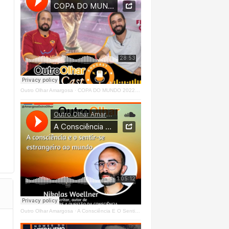
Outro Olhar Amargosa
·
COPA DO MUNDO 2022 - OUTRO OLHAR CAST #O1 Right
Outro Olhar Amargosa
·
A Consciência E O Sentir - Se Estrangeiro Ao Mundo