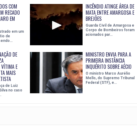
IDOS COM
INCÊNDIO ATINGE ÁREA DE
AM RECADO
MATA ENTRE AMARGOSA E
NARO EM
BREJÕES
Guarda Civil de Amargosa e
Corpo de Bombeiros foram
istrado em um
acionados par…
Rio de
 sendo…
NAÇÃO DE
MINISTRO ENVIA PARA A
ZA
PRIMEIRA INSTÂNCIA
 VÍTIMA E
INQUÉRITO SOBRE AÉCIO
TA MAIS
O ministro Marco Aurélio
ETISTA
Mello, do Supremo Tribunal
Federal (STF), e…
ça de Luiz
 Silva no caso
…