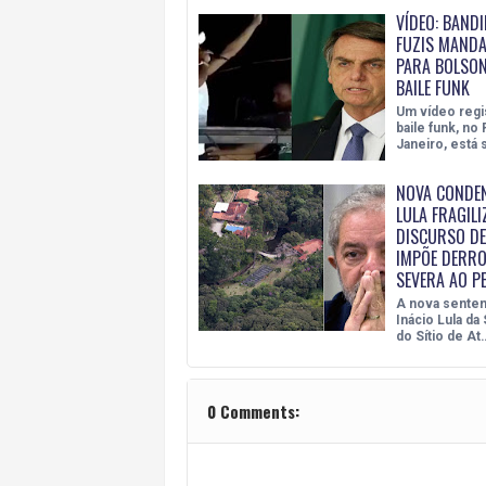
VÍDEO: BAND
FUZIS MAND
PARA BOLSO
BAILE FUNK
Um vídeo reg
baile funk, no 
Janeiro, está
NOVA CONDE
LULA FRAGILI
DISCURSO DE
IMPÕE DERRO
SEVERA AO P
A nova senten
Inácio Lula da
do Sítio de At
0 Comments: