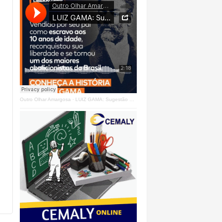
Outro Olhar Amargosa
·
LUIZ GAMA: Sugestão Outro Olhar