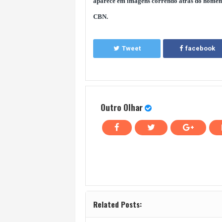
aparece em imagens correndo atrás do homem 
CBN.
Tweet
facebook
Outro Olhar
Related Posts: