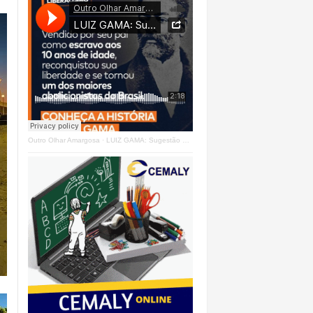
Outro Olhar Amargosa
·
LUIZ GAMA: Sugestão Outro Olhar