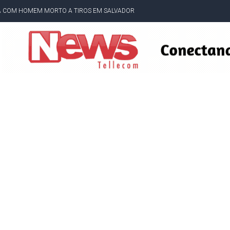
DOR, LORAN PRAZERES FOI MORADOR DE AMARGOSA E ESTUDANTE DA UFRB
INFINITA MISERICÓRDIA
AHIA COM 40%; ACM NETO TEM 30%, DIZ PESQUISA
RICA SOBRE JERÔNIMO, MAS CENÁRIO SEGUE INDEFINIDO
 EM CALÇADAS E COBRA MAIS ACESSIBILIDADE EM AMARGOSA
 ELEITORES DO QUE HABITANTES; MUNIZ FERREIRA ESTÁ ENTRE ELAS
TODAS AS CRIANÇAS RECEBEM ALTA E PASSAM BEM APÓS ACIDENTE EM VARZED
TAM TECNICAMENTE NO 2º TURNO, DIZ PESQUISA
 EM JOGO PEGADO NA ARENA FONTE NOVA
E COMPLICA NA TABELA DO BRASILEIRÃO
E OFICIALIZAM CHAPA PURA COM RONALDO MANSUR E MEIRE REIS
UTIRÃO GRATUITO DE DNA EM AMARGOSA PARA RECONHECIMENTO DE PATERN
 CORRUPTO" E ELEVA TENSÃO DIPLOMÁTICA ENTRE BRASIL E ARGENTINA