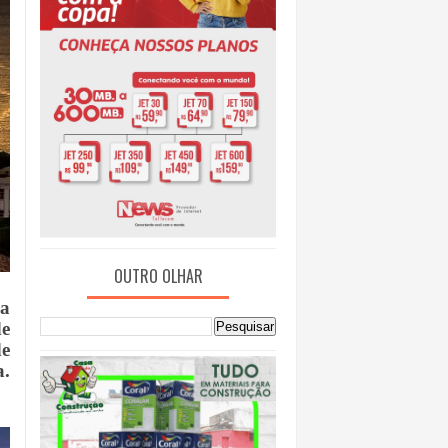
OUTRO OLHAR
da
de
de
a.