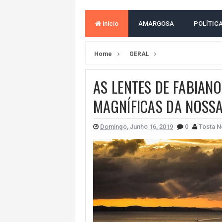
ACM NETO LIDERA EM TODOS OS 
início
AMARGOSA
POLÍTIC
LEVARAM CELULARES: Prefeito e pres
CONVENÇÃO DO PT MARCA INÍCI
Home
GERAL
REDES SOCIAIS REFLETEM DISPU
AS LENTES DE FABIAN
AMARGOSA: CONFUSÃO EM ÓRGÃO 
MAGNÍFICAS DA NOSSA
OUTRO OLHAR SE SOLIDARIZA COM
CAMPEONATO DE 'GRAU' TERMIN
Domingo, Junho 16, 2019
0
Tosta N