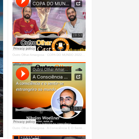
Outro Olhar Amargosa
·
COPA DO MUNDO 2022 - OUTRO OLHAR CAST #O1 Right
Outro Olhar Amargosa
·
A Consciência E O Sentir - Se Estrangeiro Ao Mundo