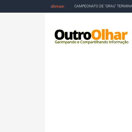
últimas
VÍTIMA DE HOMICÍDIO EM SALVA
5. DEUS, SENHOR DO TEMPO E DA 
JERÔNIMO LIDERA REJEIÇÃO NA B
ACM NETO ABRE VANTAGEM NUMÉ
MORADOR DENUNCIA OBSTÁCULOS
BAHIA TEM 23 CIDADES COM MAIS
VAN ESCOLAR CAI EM RIO, MAS 
LULA E FLÁVIO BOLSONARO EMPA
BAHIA E CORINTHIANS EMPATAM
VITÓRIA PERDE PARA O REMO E S
ELEIÇÕES NA BAHIA: PSOL E RED
DEFENSORIA PÚBLICA REALIZA M
MILEI CHAMA LULA DE "LADRÃO E