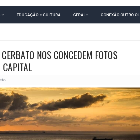
CENÁRIOS DA NOVA PESQUISA PARANÁ PARA O GOVERNO DA BAHIA
A
EDUCAÇÃO e CULTURA
GERAL
CONEXÃO OUTRO O
idente de Câmara são furtados em convenção do PT na Bahia
O DA CAMPANHA DE JERÔNIMO COM DISCURSO MODERADO DE LULA
TA PELO GOVERNO DA BAHIA COM VANTAGEM PARA ACM NETO EM ENQUETES
O CERBATO NOS CONCEDEM FOTOS
PÚBLICO TERMINA COM MULHER DETIDA COM FACA TIPO PEIXEIRA
 CAPITAL
 A PRÓ LYGIA E FAMILIARES PELO FALECIMENTO DO SR. CORI
A COM HOMEM MORTO A TIROS EM SALVADOR
eto