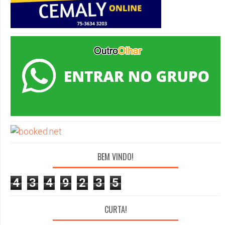
BEM VINDO!
4
3
4
9
2
3
5
CURTA!