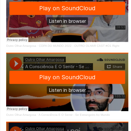
Outro Olhar Amargosa
·
COPA DO MUNDO 2022 - OUTRO OLHAR CAST #O1 Right
Outro Olhar Amargosa
·
A Consciência E O Sentir - Se Estrangeiro Ao Mundo