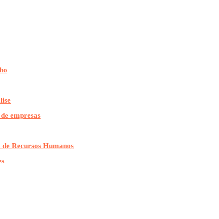
lho
lise
 de empresas
ão de Recursos Humanos
es