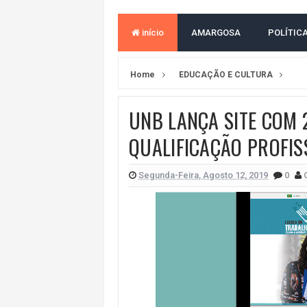
ACM NETO ABRE VANTAGEM NUMÉ
início
AMARGOSA
POLÍTIC
MORADOR DENUNCIA OBSTÁCULOS
BAHIA TEM 23 CIDADES COM MAIS
Home
EDUCAÇÃO E CULTURA
VAN ESCOLAR CAI EM RIO, MAS 
UNB LANÇA SITE COM 
LULA E FLÁVIO BOLSONARO EMPA
QUALIFICAÇÃO PROFIS
BAHIA E CORINTHIANS EMPATAM
NO CENTRO DE AMARGOSA, JUSTI
Segunda-Feira, Agosto 12, 2019
0