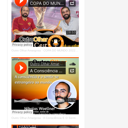
Outro Olhar Amargosa
·
COPA DO MUNDO 2022 - OUTRO OLHAR CAST #O1 Right
Outro Olhar Amargosa
·
A Consciência E O Sentir - Se Estrangeiro Ao Mundo