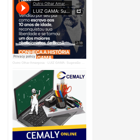
Outro Olhar Amargosa
·
LUIZ GAMA: Sugestão Outro Olhar