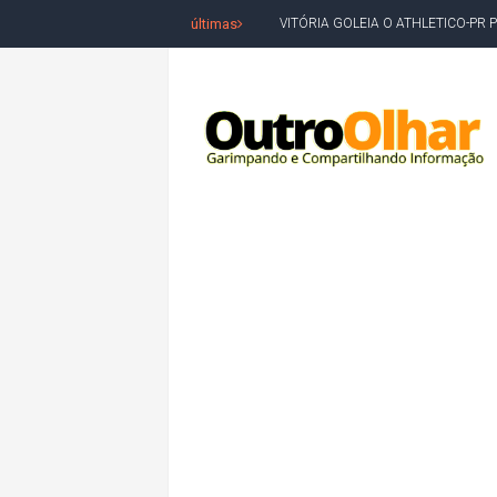
últimas
VITÓRIA GOLEIA O ATHLETICO-PR 
BAHIA TEM PIOR DESEMPENHO D
MILEI CHAMA LULA DE "LADRÃO E
ACM NETO LIDERA EM TODOS OS 
LEVARAM CELULARES: Prefeito e pres
CONVENÇÃO DO PT MARCA INÍCI
REDES SOCIAIS REFLETEM DISPU
AMARGOSA: CONFUSÃO EM ÓRGÃO 
OUTRO OLHAR SE SOLIDARIZA COM
CAMPEONATO DE 'GRAU' TERMIN
VÍTIMA DE HOMICÍDIO EM SALVA
5. DEUS, SENHOR DO TEMPO E DA 
JERÔNIMO LIDERA REJEIÇÃO NA B