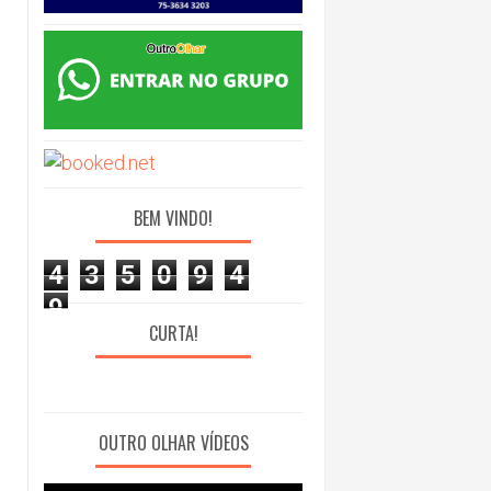
BEM VINDO!
4
3
5
0
9
4
9
CURTA!
OUTRO OLHAR VÍDEOS