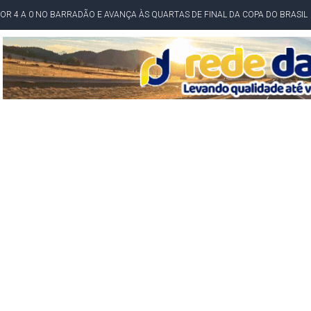
POR 4 A 0 NO BARRADÃO E AVANÇA ÀS QUARTAS DE FINAL DA COPA DO BRASIL
O NORDESTE NO ENSINO MÉDIO E LANTERNA NACIONAL NO ENSINO FUNDAME
 CORRUPTO" E ELEVA TENSÃO DIPLOMÁTICA ENTRE BRASIL E ARGENTINA
CENÁRIOS DA NOVA PESQUISA PARANÁ PARA O GOVERNO DA BAHIA
idente de Câmara são furtados em convenção do PT na Bahia
O DA CAMPANHA DE JERÔNIMO COM DISCURSO MODERADO DE LULA
TA PELO GOVERNO DA BAHIA COM VANTAGEM PARA ACM NETO EM ENQUETES
PÚBLICO TERMINA COM MULHER DETIDA COM FACA TIPO PEIXEIRA
 A PRÓ LYGIA E FAMILIARES PELO FALECIMENTO DO SR. CORI
A COM HOMEM MORTO A TIROS EM SALVADOR
DOR, LORAN PRAZERES FOI MORADOR DE AMARGOSA E ESTUDANTE DA UFRB
INFINITA MISERICÓRDIA
AHIA COM 40%; ACM NETO TEM 30%, DIZ PESQUISA