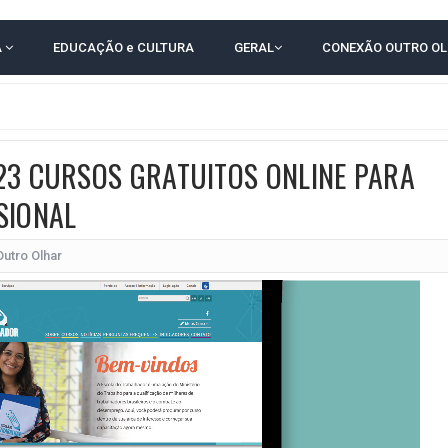
RICA SOBRE JERÔNIMO, MAS CENÁRIO SEGUE INDEFINIDO
A
EDUCAÇÃO e CULTURA
GERAL
CONEXÃO OUTRO O
 EM CALÇADAS E COBRA MAIS ACESSIBILIDADE EM AMARGOSA
 ELEITORES DO QUE HABITANTES; MUNIZ FERREIRA ESTÁ ENTRE ELAS
TODAS AS CRIANÇAS RECEBEM ALTA E PASSAM BEM APÓS ACIDENTE EM VARZED
23 CURSOS GRATUITOS ONLINE PARA
TAM TECNICAMENTE NO 2º TURNO, DIZ PESQUISA
SIONAL
 EM JOGO PEGADO NA ARENA FONTE NOVA
ÇA ELEITORAL REALIZA SIMULAÇÃO DE VOTAÇÃO
Outro Olhar