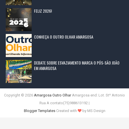
FELIZ 2026!
CONHEÇA O OUTRO OLHAR AMARGOSA
DEBATE SOBRE ESVAZIAMENTO MARCA O PÓS-SÃO JOÃO
EM AMARGOSA
Copyright ©
2026
Amargosa Outro Olhar
Amargosa end: Lot. Stº Antonio
Rua A contato(75)988613192 |
Blogger Templates
Created with
by MS Design