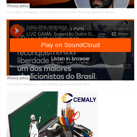
Outro Olhar Amargosa
·
A Consciência E O Sentir - Se Estrangeiro Ao Mundo
Outro Olhar Amargosa
·
LUIZ GAMA: Sugestão Outro Olhar