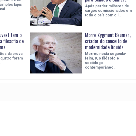
imples lápis
Após perder milhares de
mai…
cargos comissionados em
todo o país com o i…
uvest tem o
Morre Zygmunt Bauman,
a filosofia de
criador do conceito de
ema
modernidade líquida
ões da prova
Morreu nesta segunda-
 quatro foram
feira, 9, o filósofo e
…
sociólogo
contemporâneo…