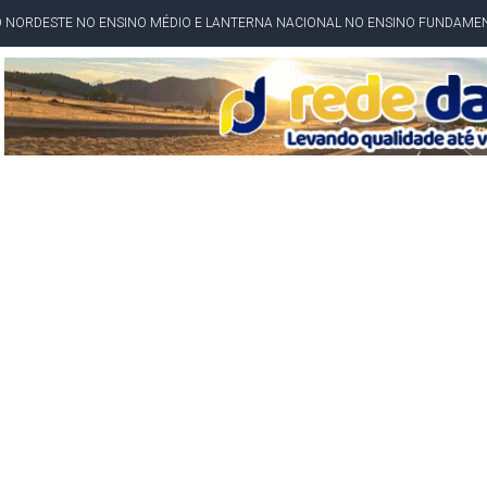
O NORDESTE NO ENSINO MÉDIO E LANTERNA NACIONAL NO ENSINO FUNDAME
 CORRUPTO" E ELEVA TENSÃO DIPLOMÁTICA ENTRE BRASIL E ARGENTINA
CENÁRIOS DA NOVA PESQUISA PARANÁ PARA O GOVERNO DA BAHIA
idente de Câmara são furtados em convenção do PT na Bahia
O DA CAMPANHA DE JERÔNIMO COM DISCURSO MODERADO DE LULA
TA PELO GOVERNO DA BAHIA COM VANTAGEM PARA ACM NETO EM ENQUETES
PÚBLICO TERMINA COM MULHER DETIDA COM FACA TIPO PEIXEIRA
 A PRÓ LYGIA E FAMILIARES PELO FALECIMENTO DO SR. CORI
A COM HOMEM MORTO A TIROS EM SALVADOR
DOR, LORAN PRAZERES FOI MORADOR DE AMARGOSA E ESTUDANTE DA UFRB
INFINITA MISERICÓRDIA
AHIA COM 40%; ACM NETO TEM 30%, DIZ PESQUISA
RICA SOBRE JERÔNIMO, MAS CENÁRIO SEGUE INDEFINIDO