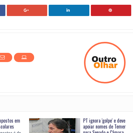
mpostos em
PT ignora 'golpe' e deve
scolares
apoiar nomes de Temer
para Senado e Câmara
postos é de