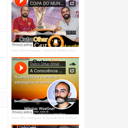
Outro Olhar Amargosa
·
COPA DO MUNDO 2022 - OUTRO OLHAR CAST #O1 Right
Outro Olhar Amargosa
·
A Consciência E O Sentir - Se Estrangeiro Ao Mundo