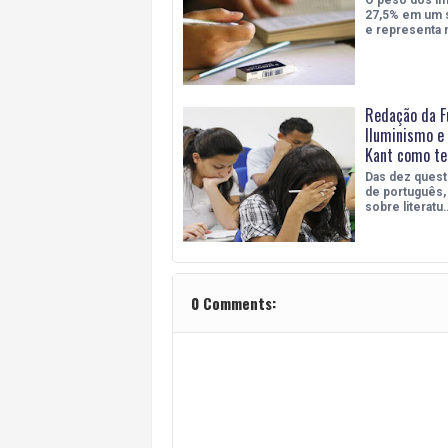
27,5% em um s
e representa 
Redação da F
Iluminismo e 
Kant como t
Das dez quest
de português,
sobre literatu
0 Comments: