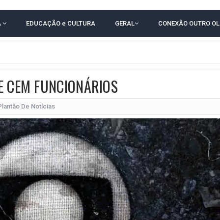
 EM CALÇADAS E COBRA MAIS ACESSIBILIDADE EM AMARGOSA
A
EDUCAÇÃO e CULTURA
GERAL
CONEXÃO OUTRO O
 ELEITORES DO QUE HABITANTES; MUNIZ FERREIRA ESTÁ ENTRE ELAS
TODAS AS CRIANÇAS RECEBEM ALTA E PASSAM BEM APÓS ACIDENTE EM VARZED
TAM TECNICAMENTE NO 2º TURNO, DIZ PESQUISA
E CEM FUNCIONÁRIOS
 EM JOGO PEGADO NA ARENA FONTE NOVA
E COMPLICA NA TABELA DO BRASILEIRÃO
Plantão De Notícias
POR 4 A 0 NO BARRADÃO E AVANÇA ÀS QUARTAS DE FINAL DA COPA DO BRASIL