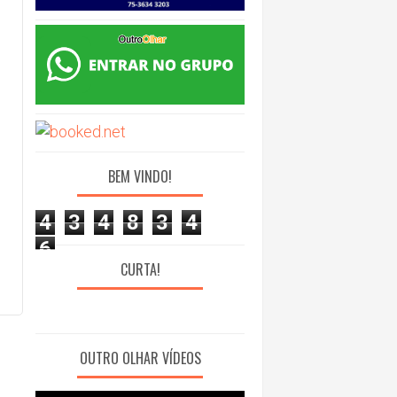
BEM VINDO!
4
3
4
8
3
4
6
CURTA!
OUTRO OLHAR VÍDEOS