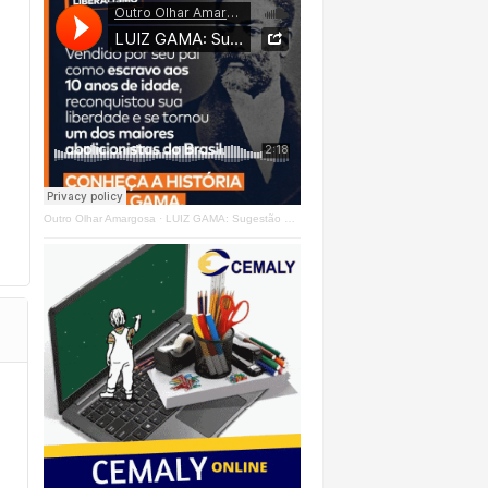
Outro Olhar Amargosa
·
LUIZ GAMA: Sugestão Outro Olhar