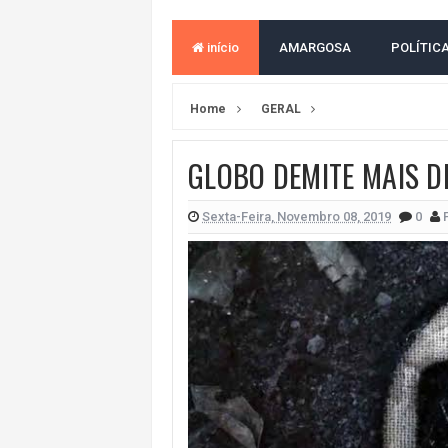
MORADOR DENUNCIA OBSTÁCULOS
início
AMARGOSA
POLÍTIC
BAHIA TEM 23 CIDADES COM MAIS
VAN ESCOLAR CAI EM RIO, MAS 
Home
GERAL
LULA E FLÁVIO BOLSONARO EMPA
GLOBO DEMITE MAIS D
BAHIA E CORINTHIANS EMPATAM
VITÓRIA PERDE PARA O REMO E S
Sexta-Feira, Novembro 08, 2019
0
VITÓRIA GOLEIA O ATHLETICO-PR 