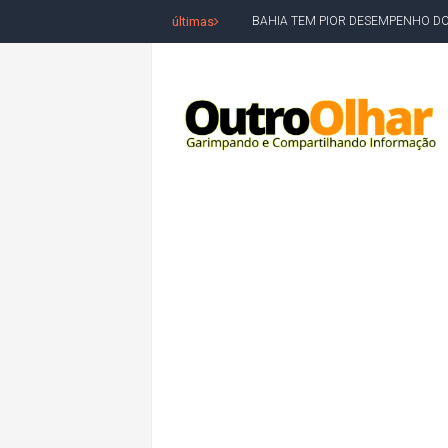
últimas
BAHIA TEM PIOR DESEMPENHO D
MILEI CHAMA LULA DE "LADRÃO E
ACM NETO LIDERA EM TODOS OS 
LEVARAM CELULARES: Prefeito e pres
CONVENÇÃO DO PT MARCA INÍCI
REDES SOCIAIS REFLETEM DISPU
AMARGOSA: CONFUSÃO EM ÓRGÃO 
OUTRO OLHAR SE SOLIDARIZA COM
CAMPEONATO DE 'GRAU' TERMIN
VÍTIMA DE HOMICÍDIO EM SALVA
5. DEUS, SENHOR DO TEMPO E DA 
JERÔNIMO LIDERA REJEIÇÃO NA B
ACM NETO ABRE VANTAGEM NUMÉ