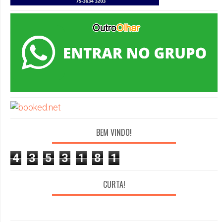
BEM VINDO!
4
3
5
3
1
8
1
CURTA!