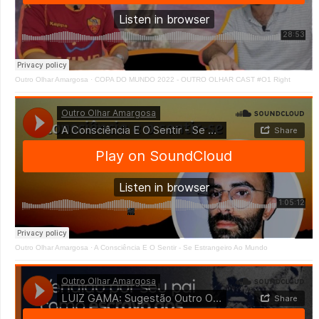
Outro Olhar Amargosa
·
COPA DO MUNDO 2022 - OUTRO OLHAR CAST #O1 Right
Outro Olhar Amargosa
·
A Consciência E O Sentir - Se Estrangeiro Ao Mundo