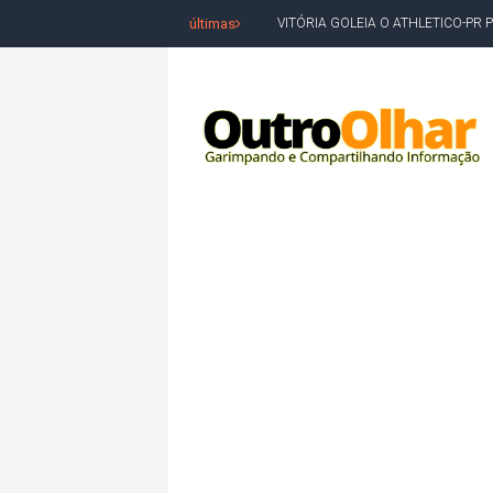
últimas
VITÓRIA GOLEIA O ATHLETICO-PR 
BAHIA TEM PIOR DESEMPENHO D
MILEI CHAMA LULA DE "LADRÃO E
ACM NETO LIDERA EM TODOS OS 
LEVARAM CELULARES: Prefeito e pres
CONVENÇÃO DO PT MARCA INÍCI
REDES SOCIAIS REFLETEM DISPU
AMARGOSA: CONFUSÃO EM ÓRGÃO 
OUTRO OLHAR SE SOLIDARIZA COM
CAMPEONATO DE 'GRAU' TERMIN
VÍTIMA DE HOMICÍDIO EM SALVA
5. DEUS, SENHOR DO TEMPO E DA 
JERÔNIMO LIDERA REJEIÇÃO NA B