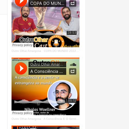
Outro Olhar Amargosa
·
COPA DO MUNDO 2022 - OUTRO OLHAR CAST #O1 Right
Outro Olhar Amargosa
·
A Consciência E O Sentir - Se Estrangeiro Ao Mundo