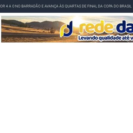
POR 4 A 0 NO BARRADÃO E AVANÇA ÀS QUARTAS DE FINAL DA COPA DO BRASIL
O NORDESTE NO ENSINO MÉDIO E LANTERNA NACIONAL NO ENSINO FUNDAME
 CORRUPTO" E ELEVA TENSÃO DIPLOMÁTICA ENTRE BRASIL E ARGENTINA
CENÁRIOS DA NOVA PESQUISA PARANÁ PARA O GOVERNO DA BAHIA
idente de Câmara são furtados em convenção do PT na Bahia
O DA CAMPANHA DE JERÔNIMO COM DISCURSO MODERADO DE LULA
TA PELO GOVERNO DA BAHIA COM VANTAGEM PARA ACM NETO EM ENQUETES
PÚBLICO TERMINA COM MULHER DETIDA COM FACA TIPO PEIXEIRA
 A PRÓ LYGIA E FAMILIARES PELO FALECIMENTO DO SR. CORI
A COM HOMEM MORTO A TIROS EM SALVADOR
DOR, LORAN PRAZERES FOI MORADOR DE AMARGOSA E ESTUDANTE DA UFRB
INFINITA MISERICÓRDIA
AHIA COM 40%; ACM NETO TEM 30%, DIZ PESQUISA