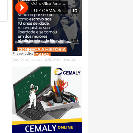
Outro Olhar Amargosa
·
LUIZ GAMA: Sugestão Outro Olhar