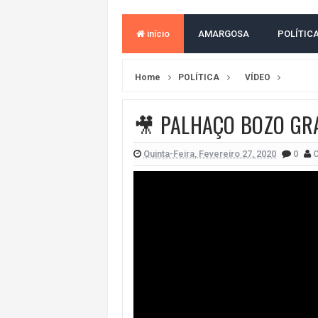
ACM NETO ABRE VANTAGEM NUMÉ
início
AMARGOSA
POLÍTIC
MORADOR DENUNCIA OBSTÁCULOS
BAHIA TEM 23 CIDADES COM MAIS
Home
POLÍTICA
VÍDEO
VAN ESCOLAR CAI EM RIO, MAS 
LULA E FLÁVIO BOLSONARO EMPA
🎥 PALHAÇO BOZO GR
BAHIA E CORINTHIANS EMPATAM
Quinta-Feira, Fevereiro 27, 2020
0
O
NO CENTRO DE AMARGOSA, JUSTI