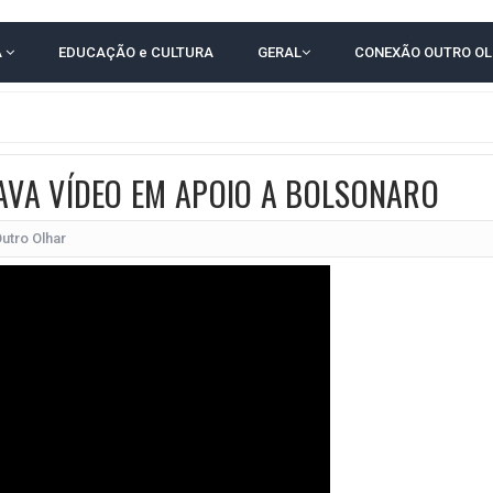
RICA SOBRE JERÔNIMO, MAS CENÁRIO SEGUE INDEFINIDO
A
EDUCAÇÃO e CULTURA
GERAL
CONEXÃO OUTRO O
 EM CALÇADAS E COBRA MAIS ACESSIBILIDADE EM AMARGOSA
 ELEITORES DO QUE HABITANTES; MUNIZ FERREIRA ESTÁ ENTRE ELAS
TODAS AS CRIANÇAS RECEBEM ALTA E PASSAM BEM APÓS ACIDENTE EM VARZED
TAM TECNICAMENTE NO 2º TURNO, DIZ PESQUISA
AVA VÍDEO EM APOIO A BOLSONARO
 EM JOGO PEGADO NA ARENA FONTE NOVA
utro Olhar
ÇA ELEITORAL REALIZA SIMULAÇÃO DE VOTAÇÃO