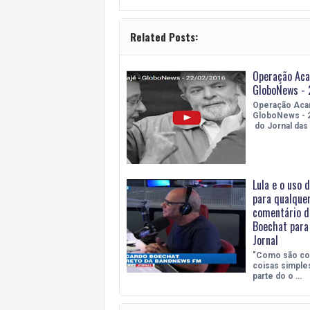
Related Posts:
Operação Aca
GloboNews -
Operação Acar
GloboNews - 
do Jornal das
Lula e o uso d
para qualque
comentário d
Boechat para
Jornal
"Como são co
coisas simples
parte do o …