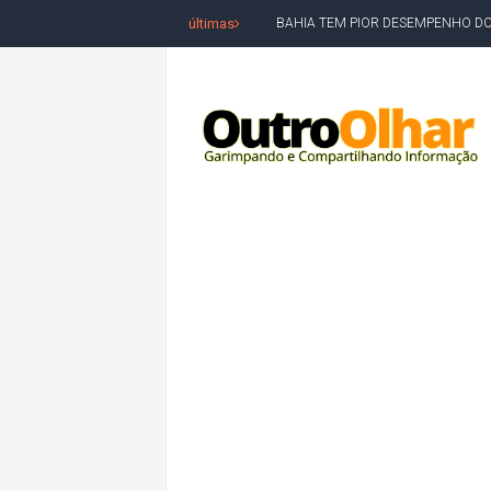
últimas
BAHIA TEM PIOR DESEMPENHO D
MILEI CHAMA LULA DE "LADRÃO E
ACM NETO LIDERA EM TODOS OS 
LEVARAM CELULARES: Prefeito e pres
CONVENÇÃO DO PT MARCA INÍCI
REDES SOCIAIS REFLETEM DISPU
AMARGOSA: CONFUSÃO EM ÓRGÃO 
OUTRO OLHAR SE SOLIDARIZA COM
CAMPEONATO DE 'GRAU' TERMIN
VÍTIMA DE HOMICÍDIO EM SALVA
5. DEUS, SENHOR DO TEMPO E DA 
JERÔNIMO LIDERA REJEIÇÃO NA B
ACM NETO ABRE VANTAGEM NUMÉ