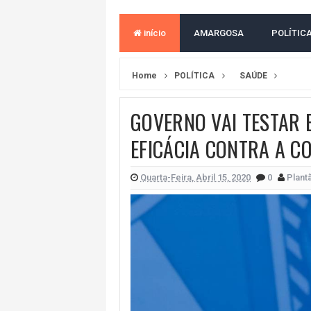
MORADOR DENUNCIA OBSTÁCULOS
início
AMARGOSA
POLÍTIC
BAHIA TEM 23 CIDADES COM MAIS
VAN ESCOLAR CAI EM RIO, MAS 
Home
POLÍTICA
SAÚDE
LULA E FLÁVIO BOLSONARO EMPA
GOVERNO VAI TESTAR 
BAHIA E CORINTHIANS EMPATAM
EFICÁCIA CONTRA A C
VITÓRIA PERDE PARA O REMO E S
VITÓRIA GOLEIA O ATHLETICO-PR 
Quarta-Feira, Abril 15, 2020
0
Plant