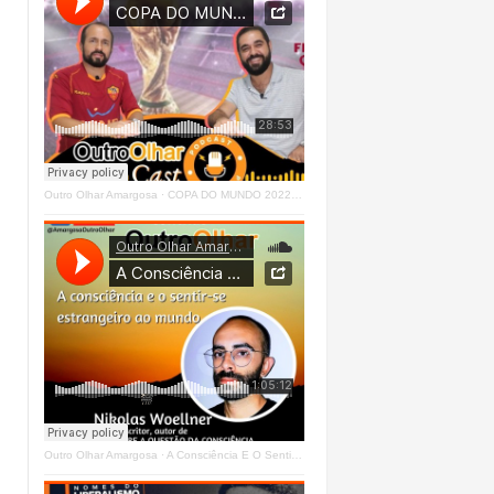
Outro Olhar Amargosa
·
COPA DO MUNDO 2022 - OUTRO OLHAR CAST #O1 Right
Outro Olhar Amargosa
·
A Consciência E O Sentir - Se Estrangeiro Ao Mundo