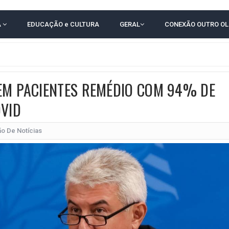
 EM CALÇADAS E COBRA MAIS ACESSIBILIDADE EM AMARGOSA
A
EDUCAÇÃO e CULTURA
GERAL
CONEXÃO OUTRO O
 ELEITORES DO QUE HABITANTES; MUNIZ FERREIRA ESTÁ ENTRE ELAS
TODAS AS CRIANÇAS RECEBEM ALTA E PASSAM BEM APÓS ACIDENTE EM VARZED
TAM TECNICAMENTE NO 2º TURNO, DIZ PESQUISA
EM PACIENTES REMÉDIO COM 94% DE
 EM JOGO PEGADO NA ARENA FONTE NOVA
OVID
E COMPLICA NA TABELA DO BRASILEIRÃO
POR 4 A 0 NO BARRADÃO E AVANÇA ÀS QUARTAS DE FINAL DA COPA DO BRASIL
ão De Notícias