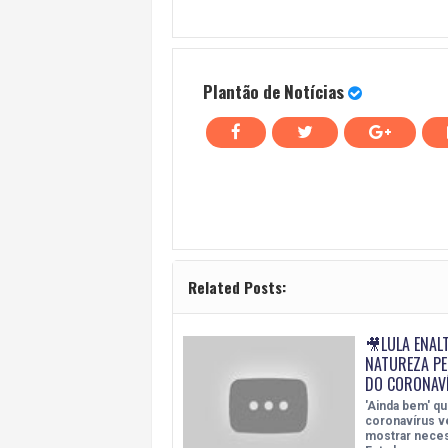
Plantão de Notícias
Related Posts:
🎥LULA ENALT
NATUREZA PE
DO CORONAV
'Ainda bem' q
coronavírus v
mostrar nece