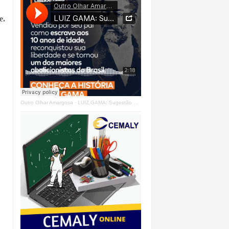
e.
Outro Olhar Amargosa
·
LUIZ GAMA: Sugestão Outro Olhar