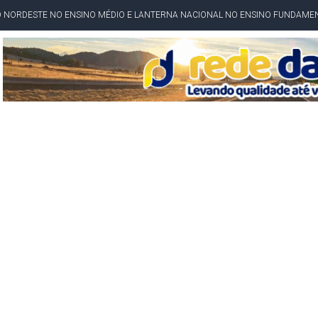
O NORDESTE NO ENSINO MÉDIO E LANTERNA NACIONAL NO ENSINO FUNDAME
 CORRUPTO" E ELEVA TENSÃO DIPLOMÁTICA ENTRE BRASIL E ARGENTINA
CENÁRIOS DA NOVA PESQUISA PARANÁ PARA O GOVERNO DA BAHIA
idente de Câmara são furtados em convenção do PT na Bahia
O DA CAMPANHA DE JERÔNIMO COM DISCURSO MODERADO DE LULA
TA PELO GOVERNO DA BAHIA COM VANTAGEM PARA ACM NETO EM ENQUETES
PÚBLICO TERMINA COM MULHER DETIDA COM FACA TIPO PEIXEIRA
 A PRÓ LYGIA E FAMILIARES PELO FALECIMENTO DO SR. CORI
A COM HOMEM MORTO A TIROS EM SALVADOR
DOR, LORAN PRAZERES FOI MORADOR DE AMARGOSA E ESTUDANTE DA UFRB
INFINITA MISERICÓRDIA
AHIA COM 40%; ACM NETO TEM 30%, DIZ PESQUISA
RICA SOBRE JERÔNIMO, MAS CENÁRIO SEGUE INDEFINIDO