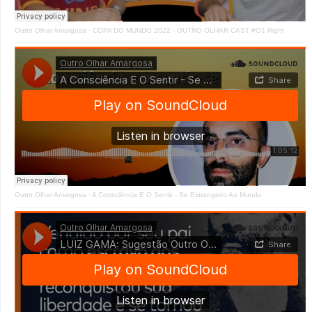
Outro Olhar Amargosa
·
COPA DO MUNDO 2022 - OUTRO OLHAR CAST #O1 Right
Outro Olhar Amargosa
·
A Consciência E O Sentir - Se Estrangeiro Ao Mundo