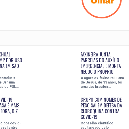
CHOAL
FAXINEIRA JUNTA
 MP POR USO
PARCELAS DO AUXÍLIO
NA EM SÃO
EMERGENCIAL E MONTA
NEGÓCIO PRÓPRIO
estaduais
A agora ex-faxineira Luana
 e Janaína
de Jesus, de 33 anos, foi
bas do PSL…
uma das brasileir…
VID-19
GRUPO COM NOMES DE
ASA É MAIS
PESO SAI EM DEFESA DA
 FORA, DIZ
CLOROQUINA CONTRA
COVID-19
o por covid-
Conselho científico
vável entre
capitaneado pelo