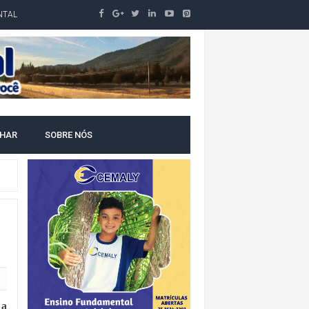
NTAL
LHAR
SOBRE NÓS
 a