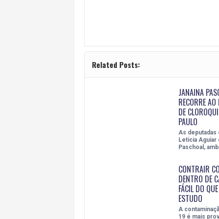
Related Posts:
JANAINA PAS
RECORRE AO
DE CLOROQUI
PAULO
As deputadas 
Leticia Aguiar
Paschoal, am
CONTRAIR CO
DENTRO DE C
FÁCIL DO QUE
ESTUDO
A contaminaçã
19 é mais pro