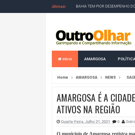
últimas
BAHIA TEM PIOR DESEMPENHO D
MILEI CHAMA LULA DE "LADRÃO E
ACM NETO LIDERA EM TODOS OS 
LEVARAM CELULARES: Prefeito e pres
CONVENÇÃO DO PT MARCA INÍCI
REDES SOCIAIS REFLETEM DISPU
início
AMARGOSA
POLÍTIC
AMARGOSA: CONFUSÃO EM ÓRGÃO 
OUTRO OLHAR SE SOLIDARIZA COM
Home
AMARGOSA
NEWS
SAÚ
CAMPEONATO DE 'GRAU' TERMIN
AMARGOSA É A CIDAD
VÍTIMA DE HOMICÍDIO EM SALVA
ATIVOS NA REGIÃO
5. DEUS, SENHOR DO TEMPO E DA 
JERÔNIMO LIDERA REJEIÇÃO NA B
Quarta-Feira, Julho 21, 2021
0
Outro
ACM NETO ABRE VANTAGEM NUMÉ
O município de Amargosa registra ma