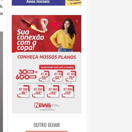
á.
do
O
OUTRO OLHAR