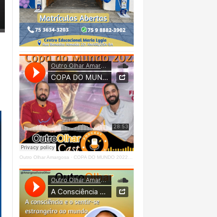
Outro Olhar Amargosa
·
COPA DO MUNDO 2022 - OUTRO OLHAR CAST #O1 Right