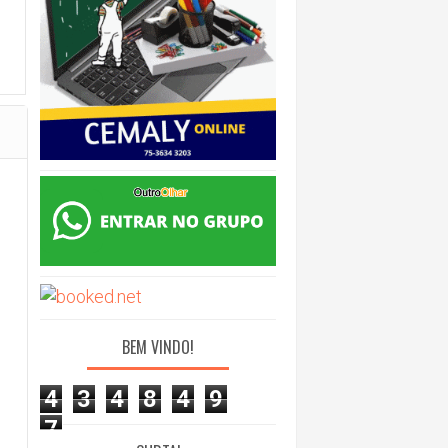
BEM VINDO!
4
3
4
8
4
9
7