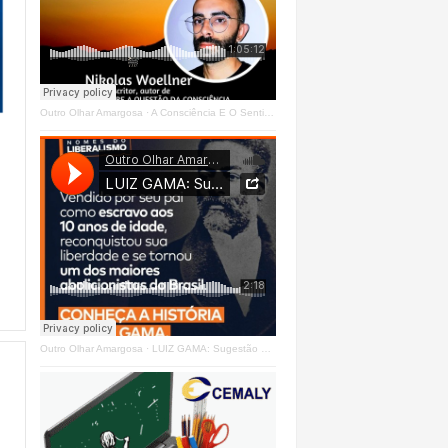
Outro Olhar Amargosa
·
A Consciência E O Sentir - Se Estrangeiro Ao Mundo
Outro Olhar Amargosa
·
LUIZ GAMA: Sugestão Outro Olhar