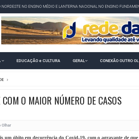
O NORDESTE NO ENSINO MÉDIO E LANTERNA NACIONAL NO ENSINO FUNDAME
 CORRUPTO" E ELEVA TENSÃO DIPLOMÁTICA ENTRE BRASIL E ARGENTINA
CENÁRIOS DA NOVA PESQUISA PARANÁ PARA O GOVERNO DA BAHIA
idente de Câmara são furtados em convenção do PT na Bahia
O DA CAMPANHA DE JERÔNIMO COM DISCURSO MODERADO DE LULA
TA PELO GOVERNO DA BAHIA COM VANTAGEM PARA ACM NETO EM ENQUETES
A
EDUCAÇÃO e CULTURA
GERAL
CONEXÃO OUTRO O
PÚBLICO TERMINA COM MULHER DETIDA COM FACA TIPO PEIXEIRA
 A PRÓ LYGIA E FAMILIARES PELO FALECIMENTO DO SR. CORI
DE
A COM HOMEM MORTO A TIROS EM SALVADOR
E COM O MAIOR NÚMERO DE CASOS
DOR, LORAN PRAZERES FOI MORADOR DE AMARGOSA E ESTUDANTE DA UFRB
INFINITA MISERICÓRDIA
AHIA COM 40%; ACM NETO TEM 30%, DIZ PESQUISA
 Olhar
RICA SOBRE JERÔNIMO, MAS CENÁRIO SEGUE INDEFINIDO
is um óbito em decorrência do Covid-19, com o agravante de que