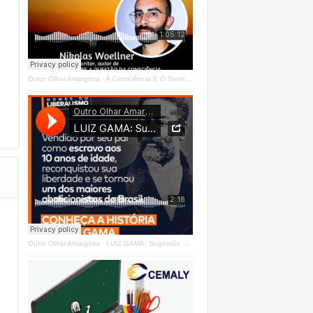
Outro Olhar Amargosa
·
A Consciência E O Sentir - Se Estrangeiro Ao Mundo
Outro Olhar Amargosa
·
LUIZ GAMA: Sugestão Outro Olhar