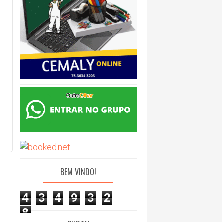
BEM VINDO!
4
3
4
9
3
2
8