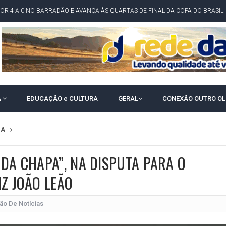
POR 4 A 0 NO BARRADÃO E AVANÇA ÀS QUARTAS DE FINAL DA COPA DO BRASIL
O NORDESTE NO ENSINO MÉDIO E LANTERNA NACIONAL NO ENSINO FUNDAME
 CORRUPTO" E ELEVA TENSÃO DIPLOMÁTICA ENTRE BRASIL E ARGENTINA
CENÁRIOS DA NOVA PESQUISA PARANÁ PARA O GOVERNO DA BAHIA
idente de Câmara são furtados em convenção do PT na Bahia
A
EDUCAÇÃO e CULTURA
GERAL
CONEXÃO OUTRO O
O DA CAMPANHA DE JERÔNIMO COM DISCURSO MODERADO DE LULA
TA PELO GOVERNO DA BAHIA COM VANTAGEM PARA ACM NETO EM ENQUETES
CA
PÚBLICO TERMINA COM MULHER DETIDA COM FACA TIPO PEIXEIRA
 A PRÓ LYGIA E FAMILIARES PELO FALECIMENTO DO SR. CORI
 DA CHAPA”, NA DISPUTA PARA O
A COM HOMEM MORTO A TIROS EM SALVADOR
IZ JOÃO LEÃO
DOR, LORAN PRAZERES FOI MORADOR DE AMARGOSA E ESTUDANTE DA UFRB
ão De Notícias
INFINITA MISERICÓRDIA
AHIA COM 40%; ACM NETO TEM 30%, DIZ PESQUISA