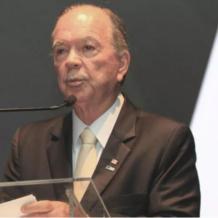
RICA SOBRE JERÔNIMO, MAS CENÁRIO SEGUE INDEFINIDO
 EM CALÇADAS E COBRA MAIS ACESSIBILIDADE EM AMARGOSA
 ELEITORES DO QUE HABITANTES; MUNIZ FERREIRA ESTÁ ENTRE ELAS
TODAS AS CRIANÇAS RECEBEM ALTA E PASSAM BEM APÓS ACIDENTE EM VARZED
TAM TECNICAMENTE NO 2º TURNO, DIZ PESQUISA
 EM JOGO PEGADO NA ARENA FONTE NOVA
ÇA ELEITORAL REALIZA SIMULAÇÃO DE VOTAÇÃO