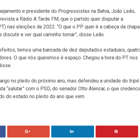
nejamento e presidente do Progressistas na Bahia, João Leão,
trevista a Rádio A Tarde FM, que o partido quer disputar a
T) nas eleições de 2022. “O que o PP quer é a cabeça da chapa
 discutir e ver qual caminho tomar”, disse Leão.
efeitos, temos uma bancada de dez deputados estaduais, quatr
adores. O que nós queremos é espaço. Chegou a hora do PT nos
disse.
rgo no pleito do próximo ano, mas defendeu a unidade do tripé
ta “salutar” com o PSD, do senador Otto Alencar, o que credenci
do do estado no pleito do ano que vem.