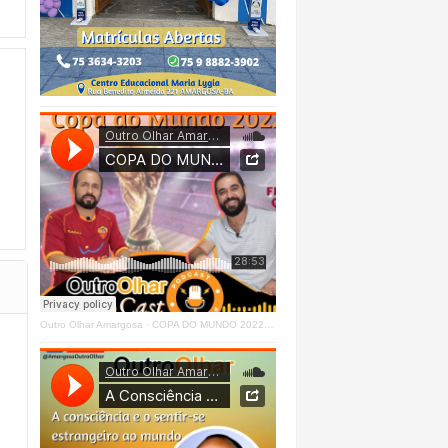
Outro Olhar Amargosa
·
COPA DO MUNDO 2022 - OUTRO OLHAR CAST #O1 Right