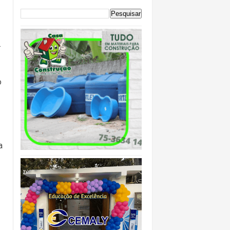
.
o
a