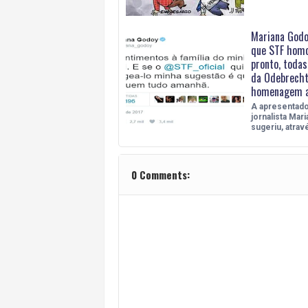
Mariana Godo
que STF homo
pronto, todas
da Odebrech
homenagem a
A apresentado
jornalista Mar
sugeriu, atrav
0 Comments: