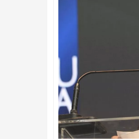
ACM NETO ABRE VANTAGEM NUMÉ
MORADOR DENUNCIA OBSTÁCULOS
BAHIA TEM 23 CIDADES COM MAIS
VAN ESCOLAR CAI EM RIO, MAS 
LULA E FLÁVIO BOLSONARO EMPA
BAHIA E CORINTHIANS EMPATAM
NO CENTRO DE AMARGOSA, JUSTI