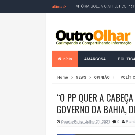
últimas
VITÓRIA GOLEIA O ATHLETICO-PR 
BAHIA TEM PIOR DESEMPENHO D
MILEI CHAMA LULA DE "LADRÃO E
ACM NETO LIDERA EM TODOS OS 
LEVARAM CELULARES: Prefeito e pres
início
AMARGOSA
POLÍTIC
CONVENÇÃO DO PT MARCA INÍCI
REDES SOCIAIS REFLETEM DISPU
Home
NEWS
OPINIÃO
POLÍTI
AMARGOSA: CONFUSÃO EM ÓRGÃO 
OUTRO OLHAR SE SOLIDARIZA COM
“O PP QUER A CABEÇA
CAMPEONATO DE 'GRAU' TERMIN
GOVERNO DA BAHIA, D
VÍTIMA DE HOMICÍDIO EM SALVA
Quarta-Feira, Julho 21, 2021
0
Plant
5. DEUS, SENHOR DO TEMPO E DA 
JERÔNIMO LIDERA REJEIÇÃO NA B