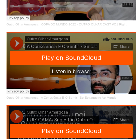
Outro Olhar Amargosa
·
COPA DO MUNDO 2022 - OUTRO OLHAR CAST #O1 Right
Outro Olhar Amargosa
·
A Consciência E O Sentir - Se Estrangeiro Ao Mundo