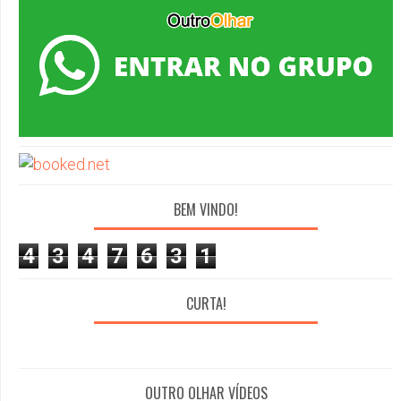
BEM VINDO!
4
3
4
7
6
3
1
CURTA!
OUTRO OLHAR VÍDEOS