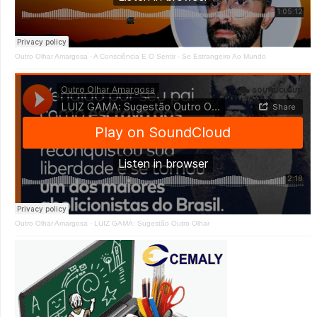
Outro Olhar Amargosa
·
A Consciência E O Sentir - Se Estrangeiro Ao Mundo
Outro Olhar Amargosa
·
LUIZ GAMA: Sugestão Outro Olhar