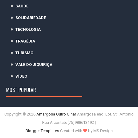
SAÚDE
SOLIDARIEDADE
TECNOLOGIA
TRAGÉDIA
TURISMO
VALE DO JIQUIRIÇA
VÍDEO
MOST POPULAR
Copyright ©
2026
Amargosa Outro Olhar
Amargosa end: Lot. Stº Antonio
Rua A contato(75)988613192 |
Blogger Templates
Created with
by MS Design