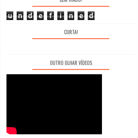
u
n
d
e
f
i
n
e
d
CURTA!
OUTRO OLHAR VÍDEOS