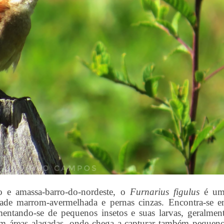
 e amassa-barro-do-nordeste, o
Furnarius figulus
é um
dade marrom-avermelhada e pernas cinzas. Encontra-se 
entando-se de pequenos insetos e suas larvas, geralmen
 em áreas alagadas, onde chega a capturar também pequen