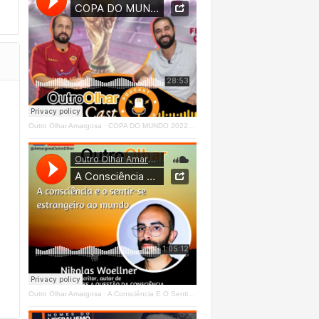
Outro Olhar Amargosa
·
COPA DO MUNDO 2022 - OUTRO OLHAR CAST #O1 Right
Outro Olhar Amargosa
·
A Consciência E O Sentir - Se Estrangeiro Ao Mundo