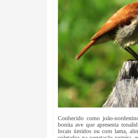
Conhecido como joão-nordestino
bonita ave que apresenta tonali
locais úmidos ou com lama, alim
coletados na vegetação rasteira,