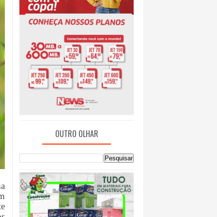
OUTRO OLHAR
a
em
te
os