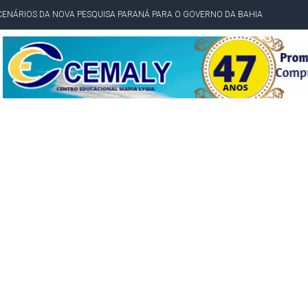
CENÁRIOS DA NOVA PESQUISA PARANÁ PARA O GOVERNO DA BAHIA
idente de Câmara são furtados em convenção do PT na Bahia
O DA CAMPANHA DE JERÔNIMO COM DISCURSO MODERADO DE LULA
TA PELO GOVERNO DA BAHIA COM VANTAGEM PARA ACM NETO EM ENQUETES
PÚBLICO TERMINA COM MULHER DETIDA COM FACA TIPO PEIXEIRA
 A PRÓ LYGIA E FAMILIARES PELO FALECIMENTO DO SR. CORI
A COM HOMEM MORTO A TIROS EM SALVADOR
DOR, LORAN PRAZERES FOI MORADOR DE AMARGOSA E ESTUDANTE DA UFRB
INFINITA MISERICÓRDIA
AHIA COM 40%; ACM NETO TEM 30%, DIZ PESQUISA
RICA SOBRE JERÔNIMO, MAS CENÁRIO SEGUE INDEFINIDO
 EM CALÇADAS E COBRA MAIS ACESSIBILIDADE EM AMARGOSA
 ELEITORES DO QUE HABITANTES; MUNIZ FERREIRA ESTÁ ENTRE ELAS