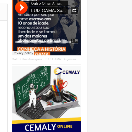
Outro Olhar Amargosa
·
LUIZ GAMA: Sugestão Outro Olhar