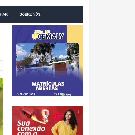
O
LHAR
SOBRE NÓS
NTAL