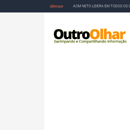
últimas
ACM NETO LIDERA EM TODOS OS 
LEVARAM CELULARES: Prefeito e pres
CONVENÇÃO DO PT MARCA INÍCI
REDES SOCIAIS REFLETEM DISPU
AMARGOSA: CONFUSÃO EM ÓRGÃO 
OUTRO OLHAR SE SOLIDARIZA COM
CAMPEONATO DE 'GRAU' TERMIN
VÍTIMA DE HOMICÍDIO EM SALVA
5. DEUS, SENHOR DO TEMPO E DA 
JERÔNIMO LIDERA REJEIÇÃO NA B
ACM NETO ABRE VANTAGEM NUMÉ
MORADOR DENUNCIA OBSTÁCULOS
BAHIA TEM 23 CIDADES COM MAIS