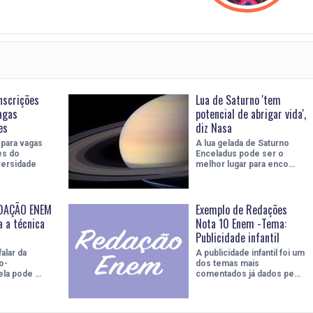
nscrições
Lua de Saturno 'tem
agas
potencial de abrigar vida',
es
diz Nasa
 para vagas
A lua gelada de Saturno
s do
Enceladus pode ser o
versidade
melhor lugar para enco…
DAÇÃO ENEM
Exemplo de Redações
 a técnica
Nota 10 Enem -Tema:
Publicidade infantil
alar da
A publicidade infantil foi um
o-
dos temas mais
 ela pode …
comentados já dados pe…