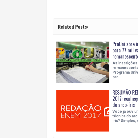
Related Posts:
ProUni abre i
para 77 mil v
remanescent
As inscrições
remanescente
Programa Uni
par…
RESUMÃO RE
2017: conheça
do arco-íris
Você já ouviu f
técnica do arc
íris? Simples,