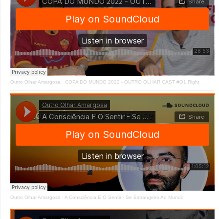
Outro Olhar Amargosa
·
COPA DO MUNDO 2022 - OUTRO OLHAR CAST #O1 Right
Outro Olhar Amargosa
·
A Consciência E O Sentir - Se Estrangeiro Ao Mundo