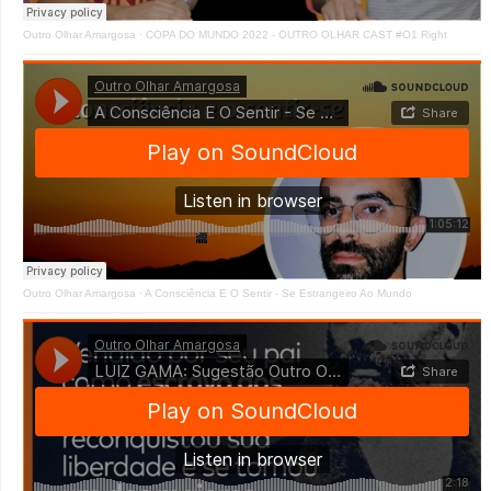
Outro Olhar Amargosa
·
COPA DO MUNDO 2022 - OUTRO OLHAR CAST #O1 Right
Outro Olhar Amargosa
·
A Consciência E O Sentir - Se Estrangeiro Ao Mundo