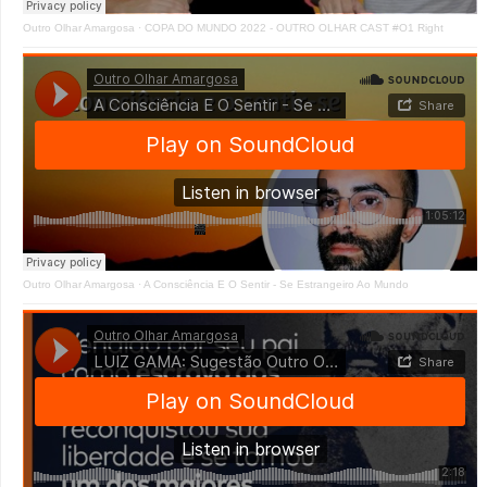
Outro Olhar Amargosa
·
COPA DO MUNDO 2022 - OUTRO OLHAR CAST #O1 Right
Outro Olhar Amargosa
·
A Consciência E O Sentir - Se Estrangeiro Ao Mundo