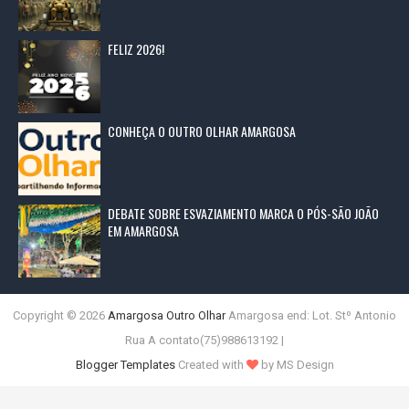
FELIZ 2026!
CONHEÇA O OUTRO OLHAR AMARGOSA
DEBATE SOBRE ESVAZIAMENTO MARCA O PÓS-SÃO JOÃO
EM AMARGOSA
Copyright ©
2026
Amargosa Outro Olhar
Amargosa end: Lot. Stº Antonio
Rua A contato(75)988613192 |
Blogger Templates
Created with
by MS Design