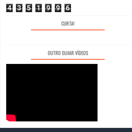
4
3
5
1
9
9
6
CURTA!
OUTRO OLHAR VÍDEOS