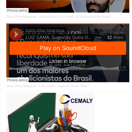
Outro Olhar Amargosa
·
A Consciência E O Sentir - Se Estrangeiro Ao Mundo
Outro Olhar Amargosa
·
LUIZ GAMA: Sugestão Outro Olhar