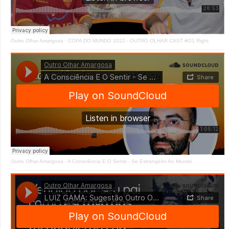
Outro Olhar Amargosa
·
COPA DO MUNDO 2022 - OUTRO OLHAR CAST #O1 Right
Outro Olhar Amargosa
·
A Consciência E O Sentir - Se Estrangeiro Ao Mundo