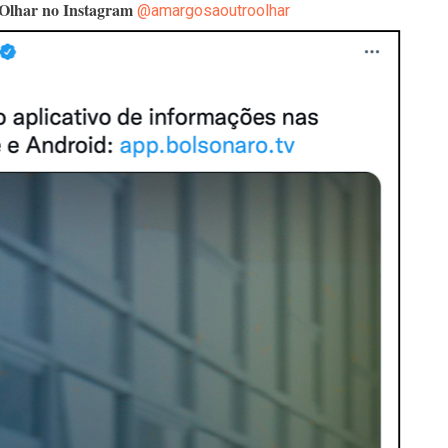
 Olhar no Instagram
@amargosaoutroolhar
 EM CALÇADAS E COBRA MAIS ACESSIBILIDADE EM AMARGOSA
 ELEITORES DO QUE HABITANTES; MUNIZ FERREIRA ESTÁ ENTRE ELAS
TODAS AS CRIANÇAS RECEBEM ALTA E PASSAM BEM APÓS ACIDENTE EM VARZED
TAM TECNICAMENTE NO 2º TURNO, DIZ PESQUISA
 EM JOGO PEGADO NA ARENA FONTE NOVA
ÇA ELEITORAL REALIZA SIMULAÇÃO DE VOTAÇÃO