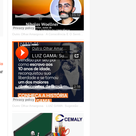
Outro Olhar Amargosa
·
A Consciência E O Sentir - Se Estrangeiro Ao Mundo
do
ar
Outro Olhar Amargosa
·
LUIZ GAMA: Sugestão Outro Olhar