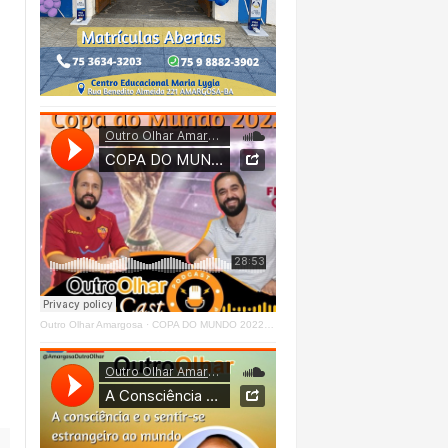
Outro Olhar Amargosa
·
COPA DO MUNDO 2022 - OUTRO OLHAR CAST #O1 Right