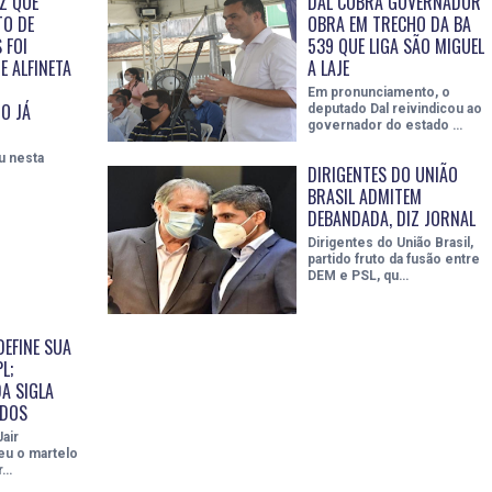
Z QUE
DAL COBRA GOVERNADOR
TO DE
OBRA EM TRECHO DA BA
 FOI
539 QUE LIGA SÃO MIGUEL
E ALFINETA
A LAJE
Em pronunciamento, o
O JÁ
deputado Dal reivindicou ao
governador do estado …
u nesta
DIRIGENTES DO UNIÃO
BRASIL ADMITEM
DEBANDADA, DIZ JORNAL
Dirigentes do União Brasil,
partido fruto da fusão entre
DEM e PSL, qu…
EFINE SUA
L;
A SIGLA
ADOS
air
eu o martelo
r…