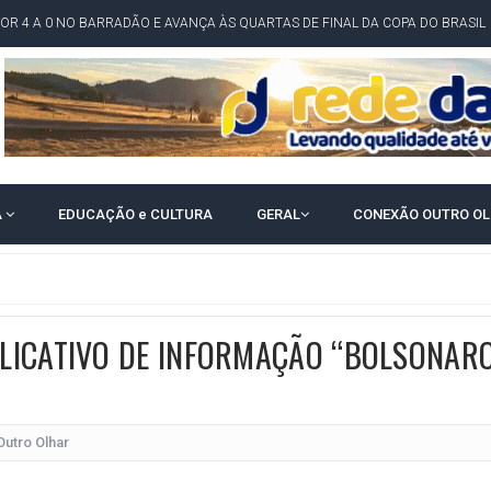
POR 4 A 0 NO BARRADÃO E AVANÇA ÀS QUARTAS DE FINAL DA COPA DO BRASIL
O NORDESTE NO ENSINO MÉDIO E LANTERNA NACIONAL NO ENSINO FUNDAME
 CORRUPTO" E ELEVA TENSÃO DIPLOMÁTICA ENTRE BRASIL E ARGENTINA
CENÁRIOS DA NOVA PESQUISA PARANÁ PARA O GOVERNO DA BAHIA
idente de Câmara são furtados em convenção do PT na Bahia
O DA CAMPANHA DE JERÔNIMO COM DISCURSO MODERADO DE LULA
A
EDUCAÇÃO e CULTURA
GERAL
CONEXÃO OUTRO O
TA PELO GOVERNO DA BAHIA COM VANTAGEM PARA ACM NETO EM ENQUETES
PÚBLICO TERMINA COM MULHER DETIDA COM FACA TIPO PEIXEIRA
 A PRÓ LYGIA E FAMILIARES PELO FALECIMENTO DO SR. CORI
A COM HOMEM MORTO A TIROS EM SALVADOR
LICATIVO DE INFORMAÇÃO “BOLSONAR
DOR, LORAN PRAZERES FOI MORADOR DE AMARGOSA E ESTUDANTE DA UFRB
INFINITA MISERICÓRDIA
Outro Olhar
AHIA COM 40%; ACM NETO TEM 30%, DIZ PESQUISA
RICA SOBRE JERÔNIMO, MAS CENÁRIO SEGUE INDEFINIDO