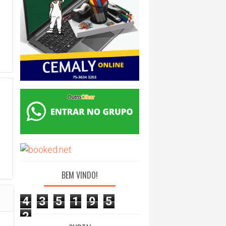
BEM VINDO!
4
3
5
1
9
5
2