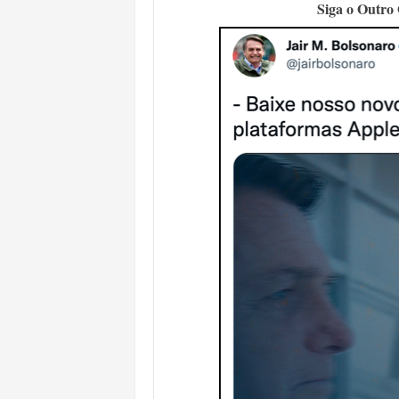
Siga o Outro
MORADOR DENUNCIA OBSTÁCULOS
BAHIA TEM 23 CIDADES COM MAIS
VAN ESCOLAR CAI EM RIO, MAS 
LULA E FLÁVIO BOLSONARO EMPA
BAHIA E CORINTHIANS EMPATAM
NO CENTRO DE AMARGOSA, JUSTI