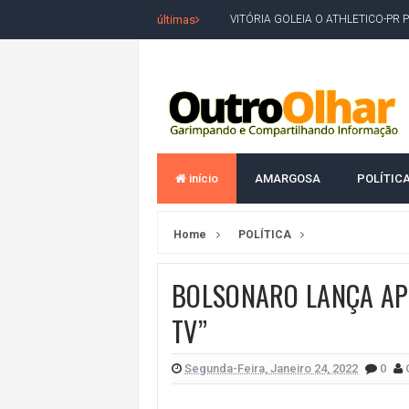
últimas
VITÓRIA GOLEIA O ATHLETICO-PR 
BAHIA TEM PIOR DESEMPENHO D
MILEI CHAMA LULA DE "LADRÃO E
ACM NETO LIDERA EM TODOS OS 
LEVARAM CELULARES: Prefeito e pres
CONVENÇÃO DO PT MARCA INÍCI
início
AMARGOSA
POLÍTIC
REDES SOCIAIS REFLETEM DISPU
AMARGOSA: CONFUSÃO EM ÓRGÃO 
Home
POLÍTICA
OUTRO OLHAR SE SOLIDARIZA COM
CAMPEONATO DE 'GRAU' TERMIN
BOLSONARO LANÇA AP
VÍTIMA DE HOMICÍDIO EM SALVA
TV”
5. DEUS, SENHOR DO TEMPO E DA 
Segunda-Feira, Janeiro 24, 2022
0
JERÔNIMO LIDERA REJEIÇÃO NA B
ACM NETO ABRE VANTAGEM NUMÉ