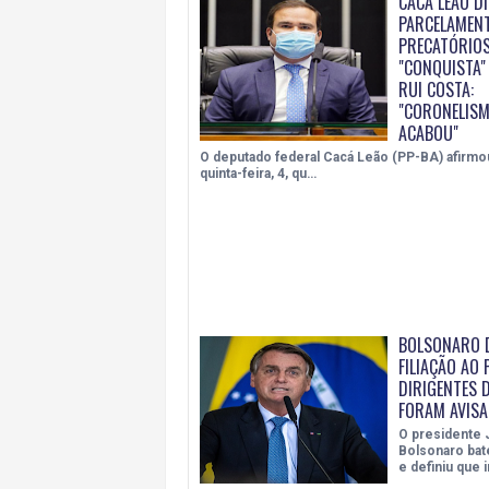
CACÁ LEÃO DI
PARCELAMEN
PRECATÓRIOS
"CONQUISTA" 
RUI COSTA:
"CORONELISM
ACABOU"
O deputado federal Cacá Leão (PP-BA) afirmo
quinta-feira, 4, qu…
BOLSONARO D
FILIAÇÃO AO P
DIRIGENTES D
FORAM AVIS
O presidente J
Bolsonaro bat
e definiu que i