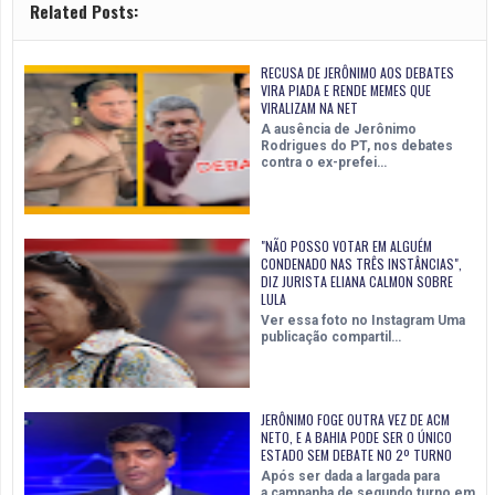
Related Posts:
RECUSA DE JERÔNIMO AOS DEBATES
VIRA PIADA E RENDE MEMES QUE
VIRALIZAM NA NET
A ausência de Jerônimo
Rodrigues do PT, nos debates
contra o ex-prefei…
"NÃO POSSO VOTAR EM ALGUÉM
CONDENADO NAS TRÊS INSTÂNCIAS",
DIZ JURISTA ELIANA CALMON SOBRE
LULA
Ver essa foto no Instagram Uma
publicação compartil…
JERÔNIMO FOGE OUTRA VEZ DE ACM
NETO, E A BAHIA PODE SER O ÚNICO
ESTADO SEM DEBATE NO 2º TURNO
Após ser dada a largada para
a campanha de segundo turno em