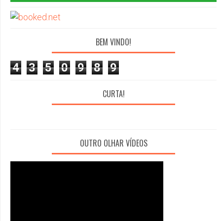
BEM VINDO!
4
3
5
0
9
8
9
CURTA!
OUTRO OLHAR VÍDEOS