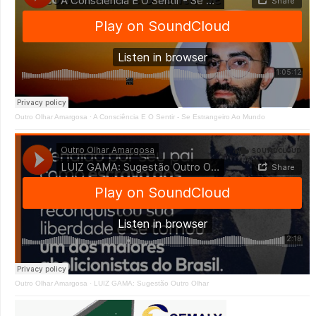
Outro Olhar Amargosa
·
A Consciência E O Sentir - Se Estrangeiro Ao Mundo
Outro Olhar Amargosa
·
LUIZ GAMA: Sugestão Outro Olhar