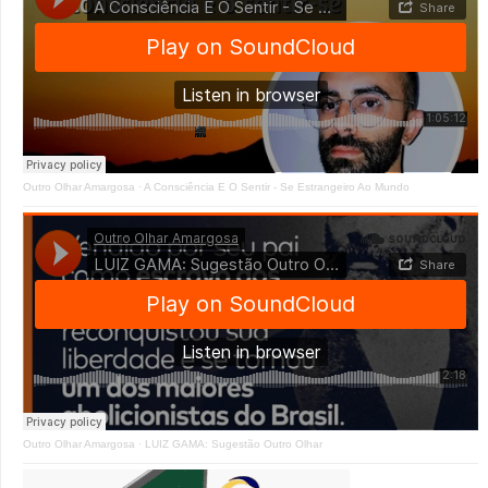
Outro Olhar Amargosa
·
A Consciência E O Sentir - Se Estrangeiro Ao Mundo
Outro Olhar Amargosa
·
LUIZ GAMA: Sugestão Outro Olhar