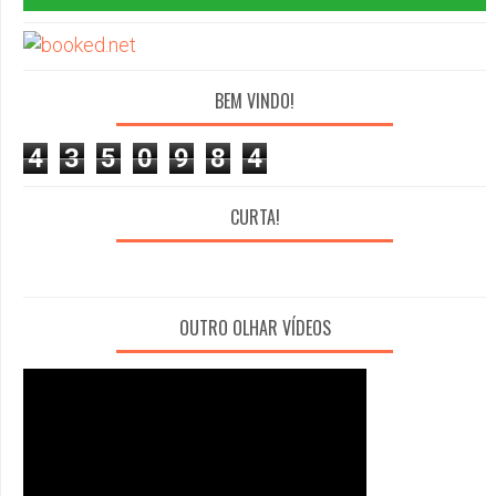
BEM VINDO!
4
3
5
0
9
8
4
CURTA!
OUTRO OLHAR VÍDEOS