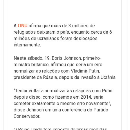
deu início a invasão à Ucrânia, em 24 de fevereiro. O
dado foi divulgado pela Organização das Nações
Unidas neste sábado, 19.
A
ONU
afirma que mais de 3 milhões de
refugiados deixaram o país, enquanto cerca de 6
milhões de ucranianos foram deslocados
internamente.
Neste sábado, 19, Boris Johnson, primeiro-
ministro britânico, afirmou que seria um erro
normalizar as relações com Vladimir Putin,
presidente da Rússia, depois da invasão à Ucrânia.
“Tentar voltar a normalizar as relações com Putin
depois disso, como fizemos em 2014, seria
cometer exatamente o mesmo erro novamente”,
disse Johnson em uma conferência do Partido
Conservador.
O Reino Unido tem imposto diversas medidas