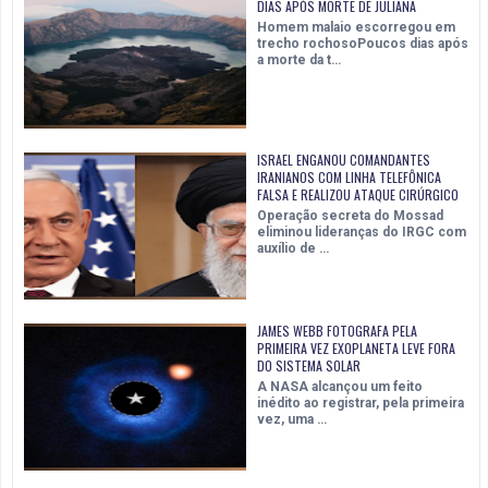
DIAS APÓS MORTE DE JULIANA
Homem malaio escorregou em
trecho rochosoPoucos dias após
a morte da t…
ISRAEL ENGANOU COMANDANTES
IRANIANOS COM LINHA TELEFÔNICA
FALSA E REALIZOU ATAQUE CIRÚRGICO
Operação secreta do Mossad
eliminou lideranças do IRGC com
auxílio de …
JAMES WEBB FOTOGRAFA PELA
PRIMEIRA VEZ EXOPLANETA LEVE FORA
DO SISTEMA SOLAR
A NASA alcançou um feito
inédito ao registrar, pela primeira
vez, uma …