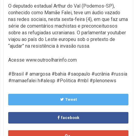
O deputado estadual Arthur do Val (Podemos-SP),
conhecido como Mamãe Falei, teve um áudio vazado
nas redes sociais, nesta sexta-feira (4), em que faz uma
série de comentários machistas e preconceituosos
sobre as refugiadas ucranianas. O parlamentar youtuber
viajou ao país do Leste europeu sob o pretexto de
“ajudar” na resistência à invasão russa.
Acesse www.outroolharinfo.com
#Brasil # amargosa #bahia #saopaulo #ucrânia #russia
#mamaefalei h#alesp #Politica #mbl #plenonews
Tweet
facebook