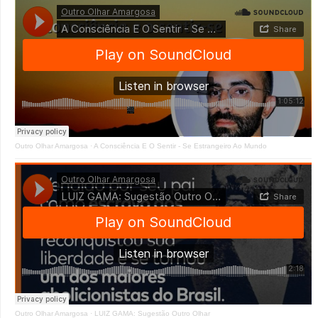
Outro Olhar Amargosa
·
A Consciência E O Sentir - Se Estrangeiro Ao Mundo
Outro Olhar Amargosa
·
LUIZ GAMA: Sugestão Outro Olhar