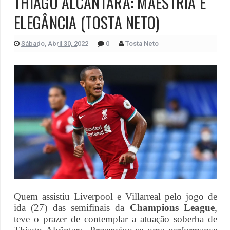
THIAGO ALCÂNTARA: MAESTRIA E
ELEGÂNCIA (TOSTA NETO)
Sábado, Abril 30, 2022
0
Tosta Neto
Quem assistiu Liverpool e Villarreal pelo jogo de
ida (27) das semifinais da
Champions League
,
teve o prazer de contemplar a atuação soberba de