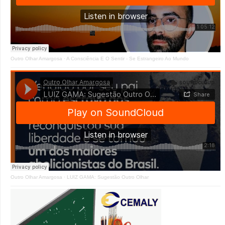
Outro Olhar Amargosa
·
A Consciência E O Sentir - Se Estrangeiro Ao Mundo
Outro Olhar Amargosa
·
LUIZ GAMA: Sugestão Outro Olhar