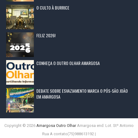
O CULTO À BURRICE
FELIZ 2026!
CONHEÇA O OUTRO OLHAR AMARGOSA
DEBATE SOBRE ESVAZIAMENTO MARCA O PÓS-SÃO JOÃO
EM AMARGOSA
Copyright ©
2026
Amargosa Outro Olhar
Amargosa end: Lot. Stº Antonio
Rua A contato(75)988613192 |