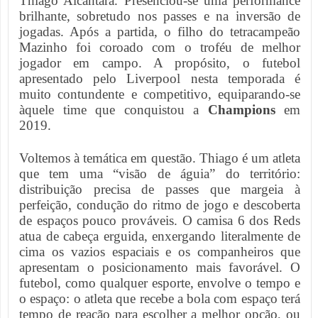
Thiago Alcântara. Presenciou-se uma performance
brilhante, sobretudo nos passes e na inversão de
jogadas. Após a partida, o filho do tetracampeão
Mazinho foi coroado com o troféu de melhor
jogador em campo. A propósito, o futebol
apresentado pelo Liverpool nesta temporada é
muito contundente e competitivo, equiparando-se
àquele time que conquistou a
Champions
em
2019.
Voltemos à temática em questão. Thiago é um atleta
que tem uma “visão de águia” do território:
distribuição precisa de passes que margeia à
perfeição, condução do ritmo de jogo e descoberta
de espaços pouco prováveis. O camisa 6 dos Reds
atua de cabeça erguida, enxergando literalmente de
cima os vazios espaciais e os companheiros que
apresentam o posicionamento mais favorável. O
futebol, como qualquer esporte, envolve o tempo e
o espaço: o atleta que recebe a bola com espaço terá
tempo de reação para escolher a melhor opção, ou