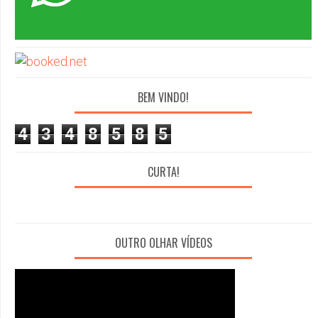
BEM VINDO!
4
3
4
8
5
8
5
CURTA!
OUTRO OLHAR VÍDEOS