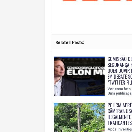
Related Posts:
COMISSÃO D
SEGURANÇA 
QUER OUVIR 
EM DEBATE S
"TWITTER FIL
Ver essa foto
Uma publicaçã
POLÍCIA APR
CÂMERAS US
ILEGALMENTE
TRAFICANTES
Após investig