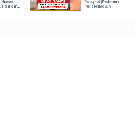
de Nazaré
Dallagnol (Podemos-
e trafican…
PR) declarou, n…