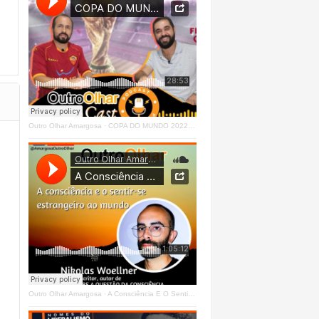
Outro Olhar Amargosa
·
COPA DO MUNDO 2022 - OUTRO OLHAR CAST #O1 Right
Outro Olhar Amargosa
·
A Consciência E O Sentir - Se Estrangeiro Ao Mundo