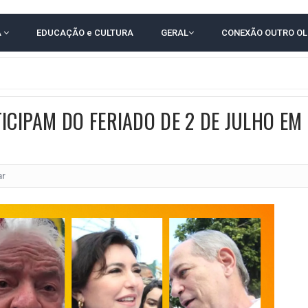
TODAS AS CRIANÇAS RECEBEM ALTA E PASSAM BEM APÓS ACIDENTE EM VARZED
A
EDUCAÇÃO e CULTURA
GERAL
CONEXÃO OUTRO O
TAM TECNICAMENTE NO 2º TURNO, DIZ PESQUISA
 EM JOGO PEGADO NA ARENA FONTE NOVA
E COMPLICA NA TABELA DO BRASILEIRÃO
ICIPAM DO FERIADO DE 2 DE JULHO EM
E OFICIALIZAM CHAPA PURA COM RONALDO MANSUR E MEIRE REIS
UTIRÃO GRATUITO DE DNA EM AMARGOSA PARA RECONHECIMENTO DE PATERN
 CORRUPTO" E ELEVA TENSÃO DIPLOMÁTICA ENTRE BRASIL E ARGENTINA
ar