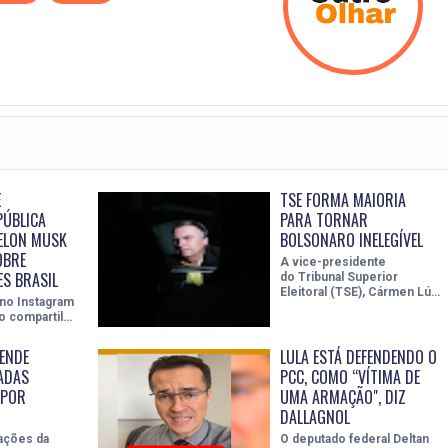
E
TSE FORMA MAIORIA
PÚBLICA
PARA TORNAR
ELON MUSK
BOLSONARO INELEGÍVEL
OBRE
A vice-presidente
ES BRASIL
do Tribunal Superior
Eleitoral (TSE), Cármen Lú…
 no Instagram
o compartil…
EENDE
LULA ESTÁ DEFENDENDO O
ADAS
PCC, COMO “VÍTIMA DE
 POR
UMA ARMAÇÃO", DIZ
DALLAGNOL
ações da
O deputado federal Deltan