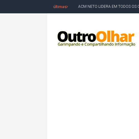
últimas
ACM NETO LIDERA EM TODOS OS 
LEVARAM CELULARES: Prefeito e pres
CONVENÇÃO DO PT MARCA INÍCI
REDES SOCIAIS REFLETEM DISPU
AMARGOSA: CONFUSÃO EM ÓRGÃO 
OUTRO OLHAR SE SOLIDARIZA COM
CAMPEONATO DE 'GRAU' TERMIN
VÍTIMA DE HOMICÍDIO EM SALVA
5. DEUS, SENHOR DO TEMPO E DA 
JERÔNIMO LIDERA REJEIÇÃO NA B
ACM NETO ABRE VANTAGEM NUMÉ
MORADOR DENUNCIA OBSTÁCULOS
BAHIA TEM 23 CIDADES COM MAIS