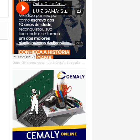
Outro Olhar Amargosa
·
LUIZ GAMA: Sugestão Outro Olhar