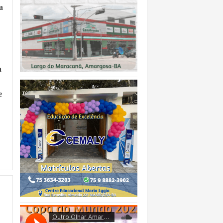
a
a
e