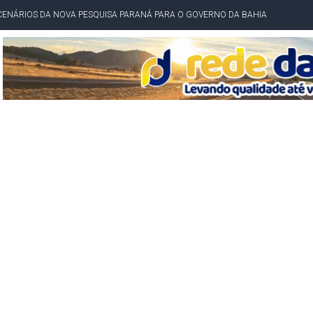
CENÁRIOS DA NOVA PESQUISA PARANÁ PARA O GOVERNO DA BAHIA
idente de Câmara são furtados em convenção do PT na Bahia
O DA CAMPANHA DE JERÔNIMO COM DISCURSO MODERADO DE LULA
TA PELO GOVERNO DA BAHIA COM VANTAGEM PARA ACM NETO EM ENQUETES
PÚBLICO TERMINA COM MULHER DETIDA COM FACA TIPO PEIXEIRA
 A PRÓ LYGIA E FAMILIARES PELO FALECIMENTO DO SR. CORI
A COM HOMEM MORTO A TIROS EM SALVADOR
DOR, LORAN PRAZERES FOI MORADOR DE AMARGOSA E ESTUDANTE DA UFRB
INFINITA MISERICÓRDIA
AHIA COM 40%; ACM NETO TEM 30%, DIZ PESQUISA
RICA SOBRE JERÔNIMO, MAS CENÁRIO SEGUE INDEFINIDO
 EM CALÇADAS E COBRA MAIS ACESSIBILIDADE EM AMARGOSA
 ELEITORES DO QUE HABITANTES; MUNIZ FERREIRA ESTÁ ENTRE ELAS