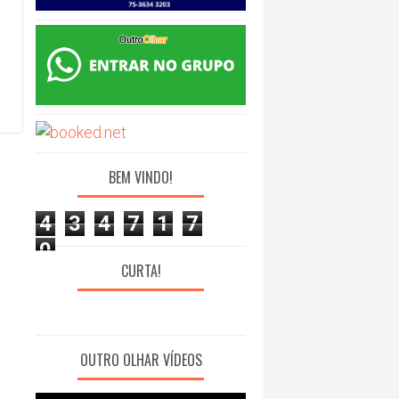
BEM VINDO!
4
3
4
7
1
7
0
CURTA!
OUTRO OLHAR VÍDEOS