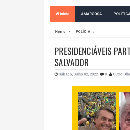
VAN ESCOLAR CAI EM RIO, MAS 
início
AMARGOSA
POLÍTIC
LULA E FLÁVIO BOLSONARO EMPA
BAHIA E CORINTHIANS EMPATAM
Home
POLÍCIA
VITÓRIA PERDE PARA O REMO E S
PRESIDENCIÁVEIS PART
ELEIÇÕES NA BAHIA: PSOL E RED
SALVADOR
DEFENSORIA PÚBLICA REALIZA M
MILEI CHAMA LULA DE "LADRÃO E
Sábado, Julho 02, 2022
0
Outro Olh