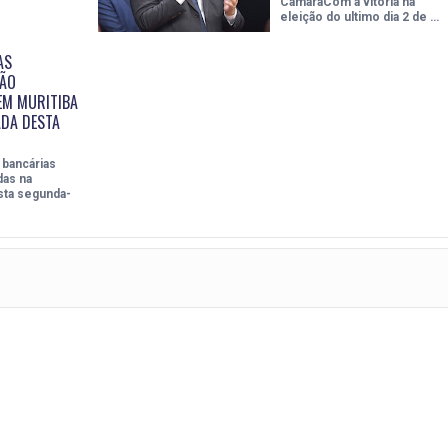
CâmaraCom a vitória na
eleição do ultimo dia 2 de …
AS
SÃO
EM MURITIBA
DA DESTA
 bancárias
das na
ta segunda-