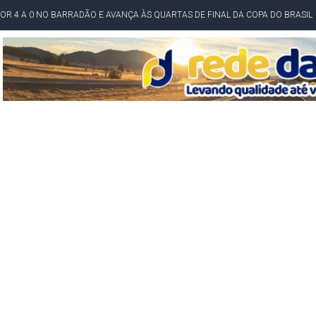
O NORDESTE NO ENSINO MÉDIO E LANTERNA NACIONAL NO ENSINO FUNDAME
 CORRUPTO" E ELEVA TENSÃO DIPLOMÁTICA ENTRE BRASIL E ARGENTINA
CENÁRIOS DA NOVA PESQUISA PARANÁ PARA O GOVERNO DA BAHIA
idente de Câmara são furtados em convenção do PT na Bahia
O DA CAMPANHA DE JERÔNIMO COM DISCURSO MODERADO DE LULA
TA PELO GOVERNO DA BAHIA COM VANTAGEM PARA ACM NETO EM ENQUETES
PÚBLICO TERMINA COM MULHER DETIDA COM FACA TIPO PEIXEIRA
 A PRÓ LYGIA E FAMILIARES PELO FALECIMENTO DO SR. CORI
A COM HOMEM MORTO A TIROS EM SALVADOR
DOR, LORAN PRAZERES FOI MORADOR DE AMARGOSA E ESTUDANTE DA UFRB
INFINITA MISERICÓRDIA
AHIA COM 40%; ACM NETO TEM 30%, DIZ PESQUISA
RICA SOBRE JERÔNIMO, MAS CENÁRIO SEGUE INDEFINIDO