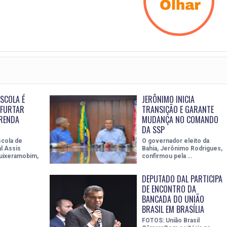
SCOLA É
JERÔNIMO INICIA
 FURTAR
TRANSIÇÃO E GARANTE
RENDA
MUDANÇA NO COMANDO
DA SSP
scola de
O governador eleito da
l Assis
Bahia, Jerônimo Rodrigues,
uixeramobim,
confirmou pela …
DEPUTADO DAL PARTICIPA
DE ENCONTRO DA
BANCADA DO UNIÃO
BRASIL EM BRASÍLIA
FOTOS: União Brasil