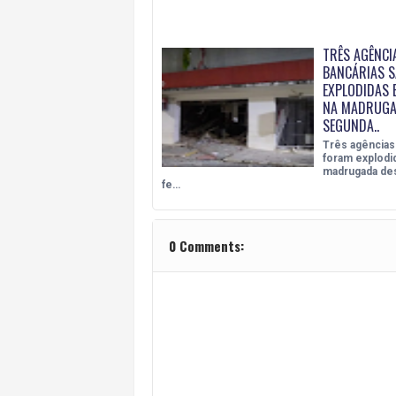
TRÊS AGÊNCI
BANCÁRIAS 
EXPLODIDAS 
NA MADRUGA
SEGUNDA..
Três agências
foram explodi
madrugada des
fe…
0 Comments: