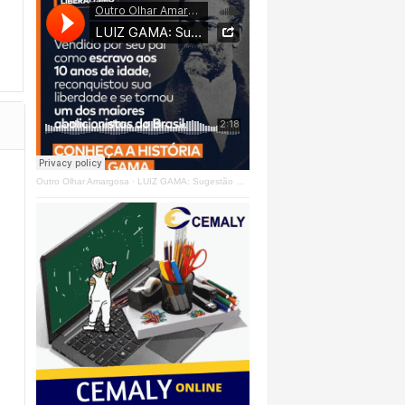
Outro Olhar Amargosa
·
LUIZ GAMA: Sugestão Outro Olhar