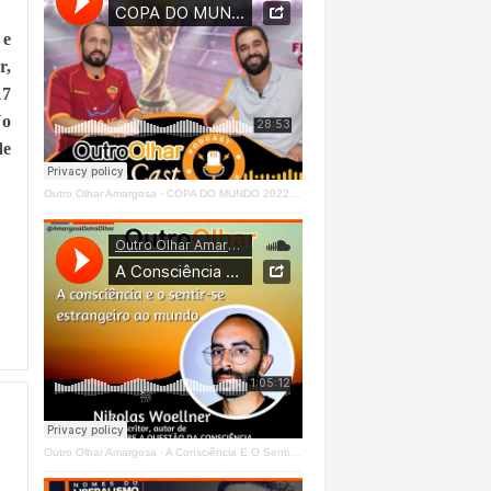
 e
r,
17
No
de
Outro Olhar Amargosa
·
COPA DO MUNDO 2022 - OUTRO OLHAR CAST #O1 Right
Outro Olhar Amargosa
·
A Consciência E O Sentir - Se Estrangeiro Ao Mundo