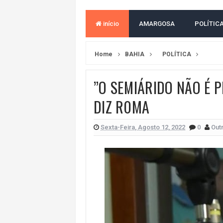
MORADOR DENUNCIA OBSTÁCULOS
início
AMARGOSA
POLÍTIC
BAHIA TEM 23 CIDADES COM MAIS
VAN ESCOLAR CAI EM RIO, MAS 
Home
BAHIA
POLÍTICA
LULA E FLÁVIO BOLSONARO EMPA
”O SEMIÁRIDO NÃO É P
BAHIA E CORINTHIANS EMPATAM
DIZ ROMA
NO CENTRO DE AMARGOSA, JUSTI
VITÓRIA GOLEIA O ATHLETICO-PR 
Sexta-Feira, Agosto 12, 2022
0
Out