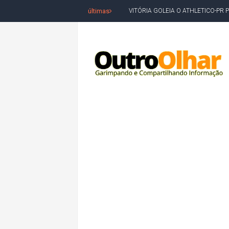
últimas
BAHIA TEM PIOR DESEMPENHO D
MILEI CHAMA LULA DE "LADRÃO E
ACM NETO LIDERA EM TODOS OS 
LEVARAM CELULARES: Prefeito e pres
CONVENÇÃO DO PT MARCA INÍCI
REDES SOCIAIS REFLETEM DISPU
AMARGOSA: CONFUSÃO EM ÓRGÃO 
OUTRO OLHAR SE SOLIDARIZA COM
CAMPEONATO DE 'GRAU' TERMIN
VÍTIMA DE HOMICÍDIO EM SALVA
5. DEUS, SENHOR DO TEMPO E DA 
JERÔNIMO LIDERA REJEIÇÃO NA B
ACM NETO ABRE VANTAGEM NUMÉ