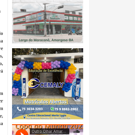
a
do
ua
ve
s,
o,
rá
om
er
em
r,
ua