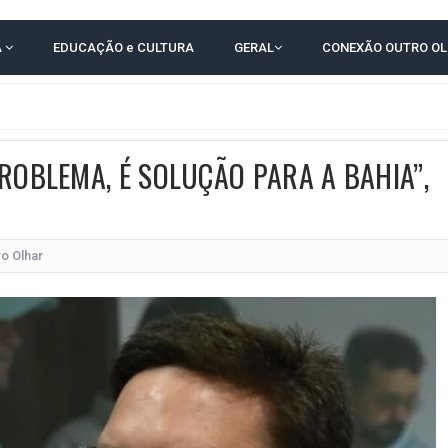
 EM CALÇADAS E COBRA MAIS ACESSIBILIDADE EM AMARGOSA
A
EDUCAÇÃO e CULTURA
GERAL
CONEXÃO OUTRO O
 ELEITORES DO QUE HABITANTES; MUNIZ FERREIRA ESTÁ ENTRE ELAS
TODAS AS CRIANÇAS RECEBEM ALTA E PASSAM BEM APÓS ACIDENTE EM VARZED
TAM TECNICAMENTE NO 2º TURNO, DIZ PESQUISA
ROBLEMA, É SOLUÇÃO PARA A BAHIA”,
 EM JOGO PEGADO NA ARENA FONTE NOVA
ÇA ELEITORAL REALIZA SIMULAÇÃO DE VOTAÇÃO
POR 4 A 0 NO BARRADÃO E AVANÇA ÀS QUARTAS DE FINAL DA COPA DO BRASIL
ro Olhar