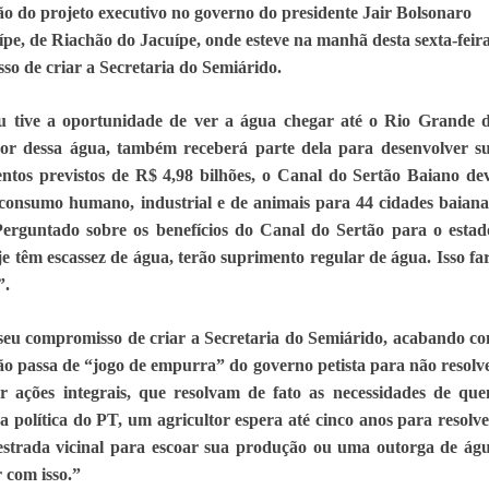
são do projeto executivo no governo do presidente Jair Bolsonaro
ípe, de Riachão do Jacuípe, onde esteve na manhã desta sexta-feir
so de criar a Secretaria do Semiárido.
u tive a oportunidade de ver a água chegar até o Rio Grande 
or dessa água, também receberá parte dela para desenvolver s
ntos previstos de R$ 4,98 bilhões, o Canal do Sertão Baiano de
consumo humano, industrial e de animais para 44 cidades baiana
Perguntado sobre os benefícios do Canal do Sertão para o estad
 têm escassez de água, terão suprimento regular de água. Isso fa
”.
seu compromisso de criar a Secretaria do Semiárido, acabando c
não passa de “jogo de empurra” do governo petista para não resolv
 ações integrais, que resolvam de fato as necessidades de qu
a política do PT, um agricultor espera até cinco anos para resolve
strada vicinal para escoar sua produção ou uma outorga de ág
 com isso.”