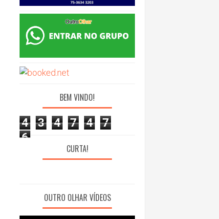
BEM VINDO!
4
3
4
7
4
7
6
CURTA!
OUTRO OLHAR VÍDEOS