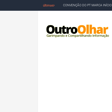
últimas
REDES SOCIAIS REFLETEM DISPU
AMARGOSA: CONFUSÃO EM ÓRGÃO 
OUTRO OLHAR SE SOLIDARIZA COM
CAMPEONATO DE 'GRAU' TERMIN
VÍTIMA DE HOMICÍDIO EM SALVA
5. DEUS, SENHOR DO TEMPO E DA 
JERÔNIMO LIDERA REJEIÇÃO NA B
ACM NETO ABRE VANTAGEM NUMÉ
MORADOR DENUNCIA OBSTÁCULOS
BAHIA TEM 23 CIDADES COM MAIS
VAN ESCOLAR CAI EM RIO, MAS 
LULA E FLÁVIO BOLSONARO EMPA
BAHIA E CORINTHIANS EMPATAM