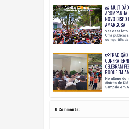
📸 MULTIDÃO
ACOMPANHA 
NOVO BISPO 
AMARGOSA
Ver essa foto
Uma publicaçã
compartilhada
📸TRADIÇÃO 
CONFRATERNI
CELEBRAM FE
ROQUE EM A
No último dom
distrito de Di
Sampaio em A
0 Comments: