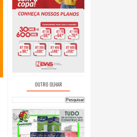
OUTRO OLHAR
á