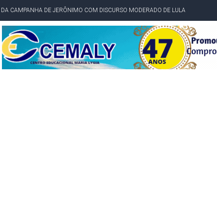
TA PELO GOVERNO DA BAHIA COM VANTAGEM PARA ACM NETO EM ENQUETES
PÚBLICO TERMINA COM MULHER DETIDA COM FACA TIPO PEIXEIRA
 A PRÓ LYGIA E FAMILIARES PELO FALECIMENTO DO SR. CORI
A COM HOMEM MORTO A TIROS EM SALVADOR
DOR, LORAN PRAZERES FOI MORADOR DE AMARGOSA E ESTUDANTE DA UFRB
INFINITA MISERICÓRDIA
AHIA COM 40%; ACM NETO TEM 30%, DIZ PESQUISA
RICA SOBRE JERÔNIMO, MAS CENÁRIO SEGUE INDEFINIDO
 EM CALÇADAS E COBRA MAIS ACESSIBILIDADE EM AMARGOSA
 ELEITORES DO QUE HABITANTES; MUNIZ FERREIRA ESTÁ ENTRE ELAS
TODAS AS CRIANÇAS RECEBEM ALTA E PASSAM BEM APÓS ACIDENTE EM VARZED
TAM TECNICAMENTE NO 2º TURNO, DIZ PESQUISA
 EM JOGO PEGADO NA ARENA FONTE NOVA