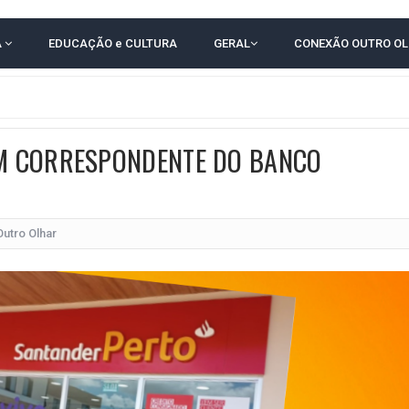
E COMPLICA NA TABELA DO BRASILEIRÃO
A
EDUCAÇÃO e CULTURA
GERAL
CONEXÃO OUTRO O
E OFICIALIZAM CHAPA PURA COM RONALDO MANSUR E MEIRE REIS
O NORDESTE NO ENSINO MÉDIO E LANTERNA NACIONAL NO ENSINO FUNDAME
 CORRUPTO" E ELEVA TENSÃO DIPLOMÁTICA ENTRE BRASIL E ARGENTINA
M CORRESPONDENTE DO BANCO
CENÁRIOS DA NOVA PESQUISA PARANÁ PARA O GOVERNO DA BAHIA
idente de Câmara são furtados em convenção do PT na Bahia
O DA CAMPANHA DE JERÔNIMO COM DISCURSO MODERADO DE LULA
Outro Olhar