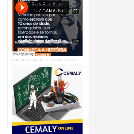
Outro Olhar Amargosa
·
LUIZ GAMA: Sugestão Outro Olhar