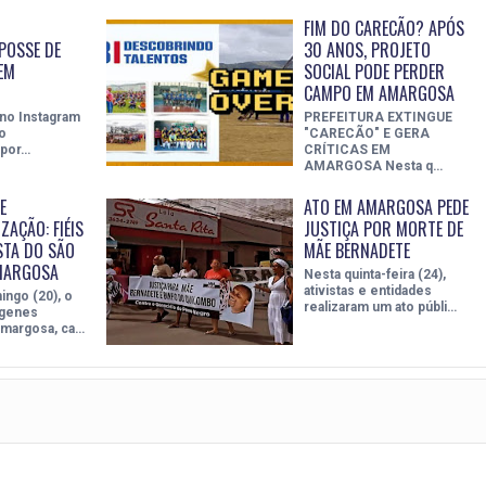
FIM DO CARECÃO? APÓS
POSSE DE
30 ANOS, PROJETO
EM
SOCIAL PODE PERDER
CAMPO EM AMARGOSA
 no Instagram
PREFEITURA EXTINGUE
o
"CARECÃO" E GERA
 por…
CRÍTICAS EM
AMARGOSA Nesta q…
E
ATO EM AMARGOSA PEDE
ZAÇÃO: FIÉIS
JUSTIÇA POR MORTE DE
STA DO SÃO
MÃE BERNADETE
MARGOSA
Nesta quinta-feira (24),
ativistas e entidades
ingo (20), o
realizaram um ato públi…
ógenes
margosa, ca…