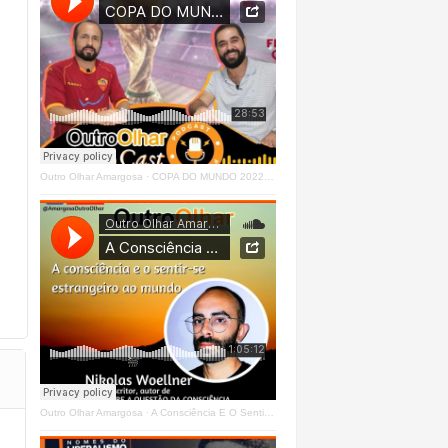
Outro Olhar Amargosa
·
COPA DO MUNDO 2022 - OUTRO OLHAR CAST #O1 Right
Outro Olhar Amargosa
·
A Consciência E O Sentir - Se Estrangeiro Ao Mundo