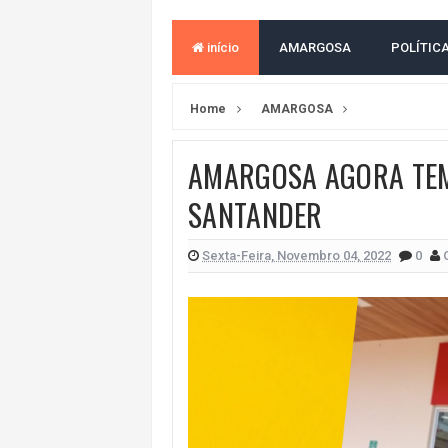
VITÓRIA PERDE PARA O REMO E S
início
AMARGOSA
POLÍTIC
ELEIÇÕES NA BAHIA: PSOL E RED
BAHIA TEM PIOR DESEMPENHO D
Home
AMARGOSA
MILEI CHAMA LULA DE "LADRÃO E
AMARGOSA AGORA TE
ACM NETO LIDERA EM TODOS OS 
SANTANDER
LEVARAM CELULARES: Prefeito e pres
CONVENÇÃO DO PT MARCA INÍCI
Sexta-Feira, Novembro 04, 2022
0