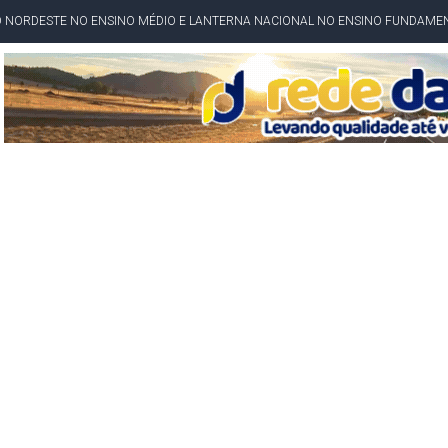
O NORDESTE NO ENSINO MÉDIO E LANTERNA NACIONAL NO ENSINO FUNDAME
 CORRUPTO" E ELEVA TENSÃO DIPLOMÁTICA ENTRE BRASIL E ARGENTINA
CENÁRIOS DA NOVA PESQUISA PARANÁ PARA O GOVERNO DA BAHIA
idente de Câmara são furtados em convenção do PT na Bahia
O DA CAMPANHA DE JERÔNIMO COM DISCURSO MODERADO DE LULA
TA PELO GOVERNO DA BAHIA COM VANTAGEM PARA ACM NETO EM ENQUETES
PÚBLICO TERMINA COM MULHER DETIDA COM FACA TIPO PEIXEIRA
 A PRÓ LYGIA E FAMILIARES PELO FALECIMENTO DO SR. CORI
A COM HOMEM MORTO A TIROS EM SALVADOR
DOR, LORAN PRAZERES FOI MORADOR DE AMARGOSA E ESTUDANTE DA UFRB
INFINITA MISERICÓRDIA
AHIA COM 40%; ACM NETO TEM 30%, DIZ PESQUISA
RICA SOBRE JERÔNIMO, MAS CENÁRIO SEGUE INDEFINIDO