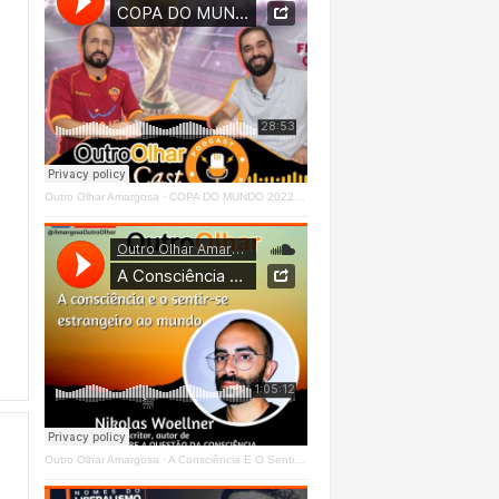
Outro Olhar Amargosa
·
COPA DO MUNDO 2022 - OUTRO OLHAR CAST #O1 Right
Outro Olhar Amargosa
·
A Consciência E O Sentir - Se Estrangeiro Ao Mundo