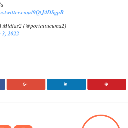
da
ic.twitter.com/9QtJ4DSgpB
 Mídias2 (@portaltucuma2)
 3, 2022