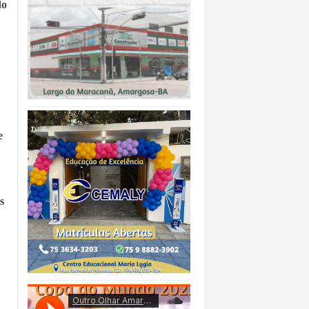
do
e
s