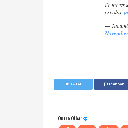
de meren
p
escolar
— Tucumã
November
Tweet
facebook
Outro Olhar