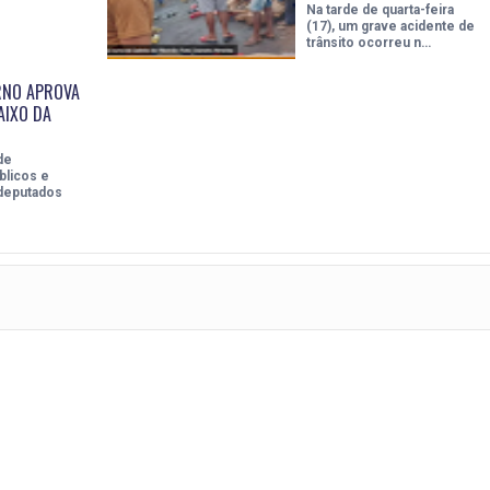
Na tarde de quarta-feira
(17), um grave acidente de
trânsito ocorreu n…
RNO APROVA
AIXO DA
de
blicos e
 deputados