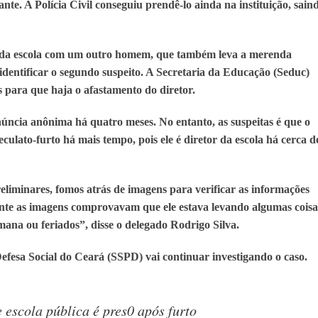
nte. A Polícia Civil conseguiu prendê-lo ainda na instituição, sain
i da escola com um outro homem, que também leva a merenda
 identificar o segundo suspeito. A Secretaria da Educação (Seduc)
s para que haja o afastamento do diretor.
núncia anônima há quatro meses. No entanto, as suspeitas é que o
culato-furto há mais tempo, pois ele é diretor da escola há cerca d
liminares, fomos atrás de imagens para verificar as informações
ente as imagens comprovavam que ele estava levando algumas coisa
mana ou feriados”, disse o delegado Rodrigo Silva.
efesa Social do Ceará (SSPD) vai continuar investigando o caso.
e escola pública é pres0 após furto