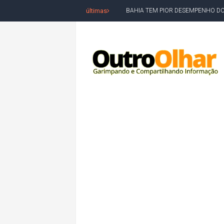
últimas
BAHIA TEM PIOR DESEMPENHO D
MILEI CHAMA LULA DE "LADRÃO E
ACM NETO LIDERA EM TODOS OS 
LEVARAM CELULARES: Prefeito e pres
CONVENÇÃO DO PT MARCA INÍCI
REDES SOCIAIS REFLETEM DISPU
AMARGOSA: CONFUSÃO EM ÓRGÃO 
OUTRO OLHAR SE SOLIDARIZA COM
CAMPEONATO DE 'GRAU' TERMIN
VÍTIMA DE HOMICÍDIO EM SALVA
5. DEUS, SENHOR DO TEMPO E DA 
JERÔNIMO LIDERA REJEIÇÃO NA B
ACM NETO ABRE VANTAGEM NUMÉ