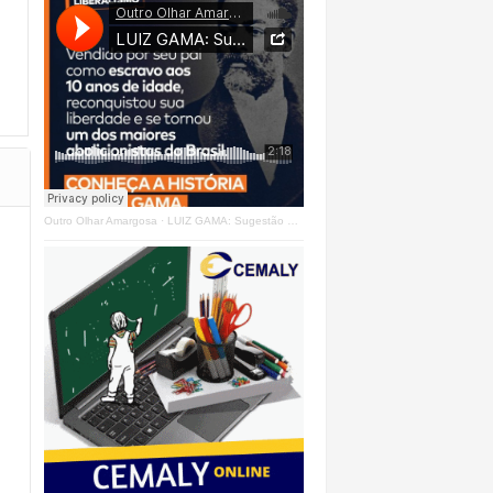
Outro Olhar Amargosa
·
LUIZ GAMA: Sugestão Outro Olhar