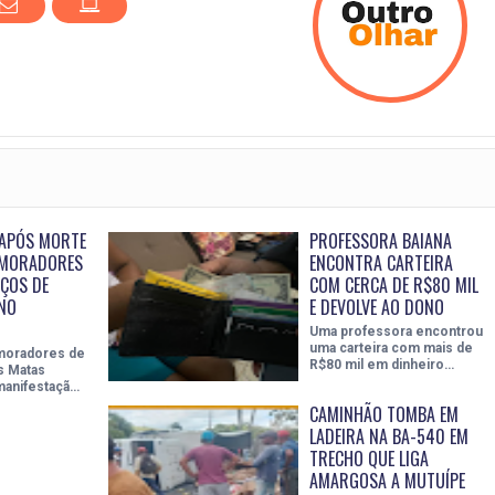
 APÓS MORTE
PROFESSORA BAIANA
 MORADORES
ENCONTRA CARTEIRA
IÇOS DE
COM CERCA DE R$80 MIL
NO
E DEVOLVE AO DONO
Uma professora encontrou
uma carteira com mais de
moradores de
R$80 mil em dinheiro…
s Matas
manifestaçã…
CAMINHÃO TOMBA EM
LADEIRA NA BA-540 EM
TRECHO QUE LIGA
AMARGOSA A MUTUÍPE