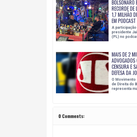
BOLSONARO 
RECORDE DE 
1,7 MILHÃO D
EM PODCAST
A participação
presidente Ja
(PL) no podca
MAIS DE 2 MI
ADVOGADOS 
CENSURA E S
DEFESA DA J
O Movimento
de Direita do B
representa ma
0 Comments: