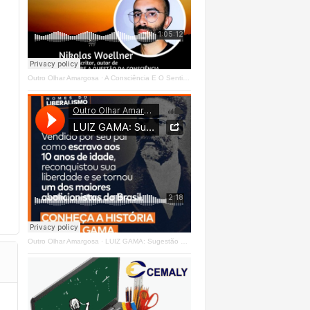
Outro Olhar Amargosa
·
A Consciência E O Sentir - Se Estrangeiro Ao Mundo
Outro Olhar Amargosa
·
LUIZ GAMA: Sugestão Outro Olhar