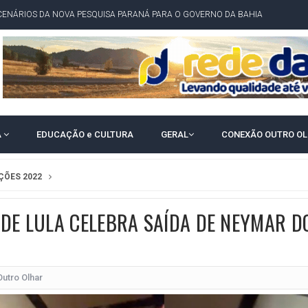
CENÁRIOS DA NOVA PESQUISA PARANÁ PARA O GOVERNO DA BAHIA
idente de Câmara são furtados em convenção do PT na Bahia
O DA CAMPANHA DE JERÔNIMO COM DISCURSO MODERADO DE LULA
TA PELO GOVERNO DA BAHIA COM VANTAGEM PARA ACM NETO EM ENQUETES
PÚBLICO TERMINA COM MULHER DETIDA COM FACA TIPO PEIXEIRA
A
EDUCAÇÃO e CULTURA
GERAL
CONEXÃO OUTRO O
 A PRÓ LYGIA E FAMILIARES PELO FALECIMENTO DO SR. CORI
A COM HOMEM MORTO A TIROS EM SALVADOR
ÇÕES 2022
DOR, LORAN PRAZERES FOI MORADOR DE AMARGOSA E ESTUDANTE DA UFRB
INFINITA MISERICÓRDIA
 DE LULA CELEBRA SAÍDA DE NEYMAR D
AHIA COM 40%; ACM NETO TEM 30%, DIZ PESQUISA
RICA SOBRE JERÔNIMO, MAS CENÁRIO SEGUE INDEFINIDO
Outro Olhar
 EM CALÇADAS E COBRA MAIS ACESSIBILIDADE EM AMARGOSA
 ELEITORES DO QUE HABITANTES; MUNIZ FERREIRA ESTÁ ENTRE ELAS