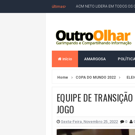
últimas
ACM NETO LIDERA EM TODOS OS 
LEVARAM CELULARES: Prefeito e pres
CONVENÇÃO DO PT MARCA INÍCI
REDES SOCIAIS REFLETEM DISPU
AMARGOSA: CONFUSÃO EM ÓRGÃO 
início
AMARGOSA
POLÍTIC
OUTRO OLHAR SE SOLIDARIZA COM
CAMPEONATO DE 'GRAU' TERMIN
Home
COPA DO MUNDO 2022
ELEI
VÍTIMA DE HOMICÍDIO EM SALVA
5. DEUS, SENHOR DO TEMPO E DA 
EQUIPE DE TRANSIÇÃO
JERÔNIMO LIDERA REJEIÇÃO NA B
JOGO
ACM NETO ABRE VANTAGEM NUMÉ
Sexta-Feira, Novembro 25, 2022
0
MORADOR DENUNCIA OBSTÁCULOS
BAHIA TEM 23 CIDADES COM MAIS