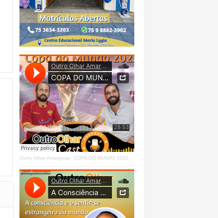
Outro Olhar Amargosa
·
COPA DO MUNDO 2022 - OUTRO OLHAR CAST #O1 Right