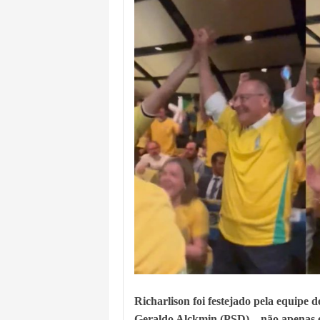
VAN ESCOLAR CAI EM RIO, MAS 
LULA E FLÁVIO BOLSONARO EMPA
BAHIA E CORINTHIANS EMPATAM
VITÓRIA PERDE PARA O REMO E S
ELEIÇÕES NA BAHIA: PSOL E RED
BAHIA TEM PIOR DESEMPENHO D
MILEI CHAMA LULA DE "LADRÃO E
Richarlison foi festejado pela equipe 
Geraldo Alckmin (PSD) – não apenas ex