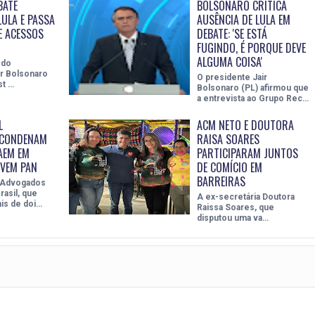
BATE
BOLSONARO CRITICA
LULA E PASSA
AUSÊNCIA DE LULA EM
E ACESSOS
DEBATE: 'SE ESTÁ
FUGINDO, É PORQUE DEVE
ALGUMA COISA'
 do
ir Bolsonaro
O presidente Jair
st …
Bolsonaro (PL) afirmou que
a entrevista ao Grupo Rec…
L
ACM NETO E DOUTORA
CONDENAM
RAISA SOARES
AEM EM
PARTICIPARAM JUNTOS
OVEM PAN
DE COMÍCIO EM
BARREIRAS
 Advogados
rasil, que
A ex-secretária Doutora
is de doi…
Raissa Soares, que
disputou uma va…