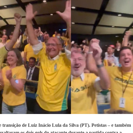
TODAS AS CRIANÇAS RECEBEM ALTA E PASSAM BEM APÓS ACIDENTE EM VARZED
TAM TECNICAMENTE NO 2º TURNO, DIZ PESQUISA
 EM JOGO PEGADO NA ARENA FONTE NOVA
E COMPLICA NA TABELA DO BRASILEIRÃO
E OFICIALIZAM CHAPA PURA COM RONALDO MANSUR E MEIRE REIS
O NORDESTE NO ENSINO MÉDIO E LANTERNA NACIONAL NO ENSINO FUNDAME
 CORRUPTO" E ELEVA TENSÃO DIPLOMÁTICA ENTRE BRASIL E ARGENTINA
de transição de Luiz Inácio Lula da Silva (PT). Petistas – e também
altaram os dois gols do atacante durante a partida contra a