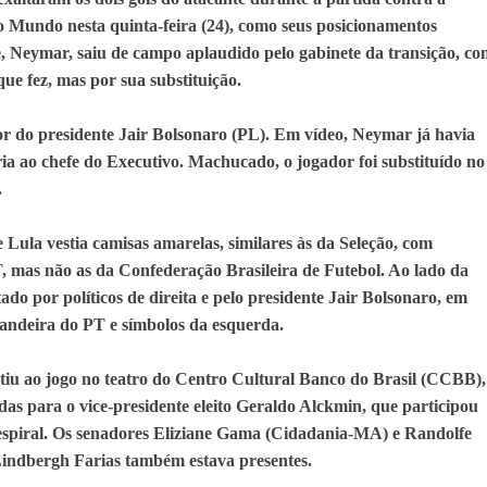
do Mundo nesta quinta-feira (24), como seus posicionamentos
me, Neymar, saiu de campo aplaudido pelo gabinete da transição, c
que fez, mas por sua substituição.
r do presidente Jair Bolsonaro (PL). Em vídeo, Neymar já havia
aria ao chefe do Executivo. Machucado, o jogador foi substituído no
.
 Lula vestia camisas amarelas, similares às da Seleção, com
PT, mas não as da Confederação Brasileira de Futebol. Ao lado da
ado por políticos de direita e pelo presidente Jair Bolsonaro, em
andeira do PT e símbolos da esquerda.
stiu ao jogo no teatro do Centro Cultural Banco do Brasil (CCBB),
das para o vice-presidente eleito Geraldo Alckmin, que participou
spiral. Os senadores Eliziane Gama (Cidadania-MA) e Randolfe
indbergh Farias também estava presentes.